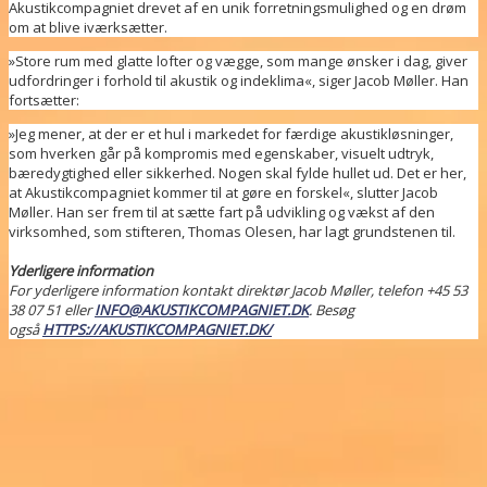
Akustikcompagniet drevet af en unik forretningsmulighed og en drøm
om at blive iværksætter.
»Store rum med glatte lofter og vægge, som mange ønsker i dag, giver
udfordringer i forhold til akustik og indeklima«, siger Jacob Møller. Han
fortsætter:
»Jeg mener, at der er et hul i markedet for færdige akustikløsninger,
som hverken går på kompromis med egenskaber, visuelt udtryk,
bæredygtighed eller sikkerhed. Nogen skal fylde hullet ud. Det er her,
at Akustikcompagniet kommer til at gøre en forskel«, slutter Jacob
Møller. Han ser frem til at sætte fart på udvikling og vækst af den
virksomhed, som stifteren, Thomas Olesen, har lagt grundstenen til.
Yderligere information
For yderligere information kontakt direktør Jacob Møller, telefon +45 53
38 07 51 eller
INFO@AKUSTIKCOMPAGNIET.DK
. Besøg
også
HTTPS://AKUSTIKCOMPAGNIET.DK/