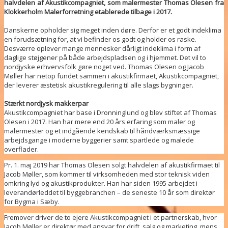
halvdelen af Akustikcompagniet, som malermester Thomas Olesen fra
Klokkerholm Malerforretning etablerede tilbage i 2017.
Danskerne opholder sig meget inden døre. Derfor er et godt indeklima
en forudsætning for, at vi befinder os godt og holder os raske.
Desværre oplever mange mennesker dårligt indeklima i form af
daglige støjgener på både arbejdspladsen og i hjemmet. Det vil to
nordjyske erhvervsfolk gøre noget ved. Thomas Olesen og Jacob
Møller har netop fundet sammen i akustikfirmaet, Akustikcompagniet,
der leverer æstetisk akustikregulering til alle slags bygninger.
Stærkt nordjysk makkerpar
Akustikcompagniet har base i Dronninglund og blev stiftet af Thomas
Olesen i 2017. Han har mere end 20 års erfaring som maler og
malermester og et indgående kendskab til håndværksmæssige
arbejdsgange i moderne byggerier samt spartlede og malede
overflader.
Pr. 1. maj 2019 har Thomas Olesen solgt halvdelen af akustikfirmaet til
Jacob Møller, som kommer til virksomheden med stor teknisk viden
omkring lyd og akustikprodukter. Han har siden 1995 arbejdet i
leverandørleddet til byggebranchen – de seneste 10 år som direktør
for Bygma i Sæby.
Fremover driver de to ejere Akustikcompagniet i et partnerskab, hvor
Jacob Møller er direktør med ansvar for drift, salg og marketing, mens