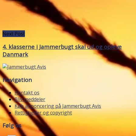
Next Post
4. klasserne i Jammerbugt skal ud og opleve
Danmark
Navigation
Kontakt os
Bliv meddeler
Køb annoncering på Jammerbugt Avis
Rettigheder og copyright
Følg os