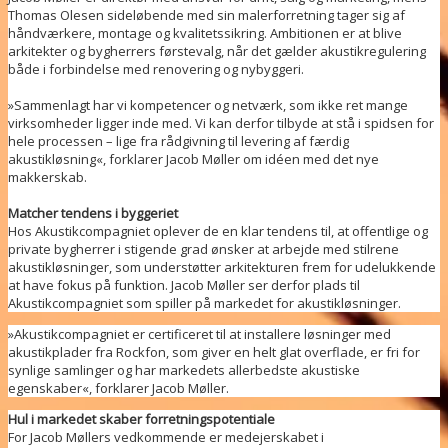
Thomas Olesen sideløbende med sin malerforretning tager sig af
håndværkere, montage og kvalitetssikring. Ambitionen er at blive
arkitekter og bygherrers førstevalg, når det gælder akustikregulering
både i forbindelse med renovering og nybyggeri.
»Sammenlagt har vi kompetencer og netværk, som ikke ret mange
virksomheder ligger inde med. Vi kan derfor tilbyde at stå i spidsen for
hele processen – lige fra rådgivning til levering af færdig
akustikløsning«, forklarer Jacob Møller om idéen med det nye
makkerskab.
Matcher tendens i byggeriet
Hos Akustikcompagniet oplever de en klar tendens til, at offentlige og
private bygherrer i stigende grad ønsker at arbejde med stilrene
akustikløsninger, som understøtter arkitekturen frem for udelukkende
at have fokus på funktion. Jacob Møller ser derfor plads til
Akustikcompagniet som spiller på markedet for akustikløsninger.
»Akustikcompagniet er certificeret til at installere løsninger med
akustikplader fra Rockfon, som giver en helt glat overflade, er fri for
synlige samlinger og har markedets allerbedste akustiske
egenskaber«, forklarer Jacob Møller.
Hul i markedet skaber forretningspotentiale
For Jacob Møllers vedkommende er medejerskabet i