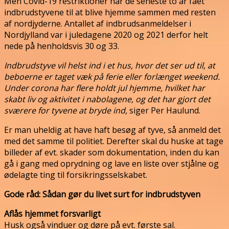
Men Covid-19 restriktioner har de seneste to år fået
indbrudstyvene til at blive hjemme sammen med resten
af nordjyderne. Antallet af indbrudsanmeldelser i
Nordjylland var i juledagene 2020 og 2021 derfor helt
nede på henholdsvis 30 og 33.
Indbrudstyve vil helst ind i et hus, hvor det ser ud til, at
beboerne er taget væk på ferie eller forlænget weekend.
Under corona har flere holdt jul hjemme, hvilket har
skabt liv og aktivitet i nabolagene, og det har gjort det
sværere for tyvene at bryde ind,
siger Per Haulund.
Er man uheldig at have haft besøg af tyve, så anmeld det
med det samme til politiet. Derefter skal du huske at tage
billeder af evt. skader som dokumentation, inden du kan
gå i gang med oprydning og lave en liste over stjålne og
ødelagte ting til forsikringsselskabet.
Gode råd: Sådan gør du livet surt for indbrudstyven
Aflås hjemmet forsvarligt
Husk også vinduer og døre på evt. første sal.