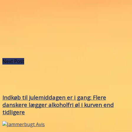
Next Post
Indkøb til julemiddagen er i gang: Flere
danskere lægger alkoholfri øl i kurven end
tidligere