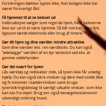
Forsikringen dækker typisk ikke, hvis boligen ikke har
været forsvarligt låst.
Få hjemmet til at se beboet ud
Indbrudstyve vælger som regel de hjem, hvor beboerne
ikke ser ud til at være hjemme. Så lidt rod kan være fint,
ligesom tændt elektronik eller brug af timere.
Gør dit hjem og dine værdier mindre attraktive
Gem dine værdier eks. i en værdiboks. Du kan også
”ødelægge” værdien af en dyr lænestol ved eks. at
gemme siddehynden.
Gør det svært for tyven
Lås værktøj og redskaber inde, så tyven ikke får unødig
hjælp. Du kan også sikre vinduer og døre med solide låse
og fx tremmer i kældervinduer samt bruge
tyverisikringsbeslag til særligt udsatte vinduer, som ikke
kan ses fra vejen. Brug evt. også bevægelsessensorer
udvendigt omkring huset.