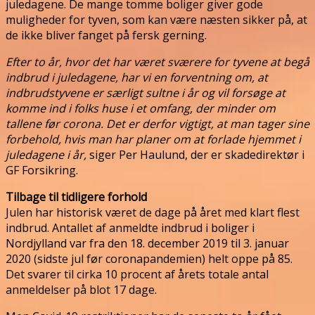
juledagene. De mange tomme boliger giver gode
muligheder for tyven, som kan være næsten sikker på, at
de ikke bliver fanget på fersk gerning.
Efter to år, hvor det har været sværere for tyvene at begå
indbrud i juledagene, har vi en forventning om, at
indbrudstyvene er særligt sultne i år og vil forsøge at
komme ind i folks huse i et omfang, der minder om
tallene før corona. Det er derfor vigtigt, at man tager sine
forbehold, hvis man har planer om at forlade hjemmet i
juledagene i år,
siger Per Haulund, der er skadedirektør i
GF Forsikring.
Tilbage til tidligere forhold
Julen har historisk været de dage på året med klart flest
indbrud. Antallet af anmeldte indbrud i boliger i
Nordjylland var fra den 18. december 2019 til 3. januar
2020 (sidste jul før coronapandemien) helt oppe på 85.
Det svarer til cirka 10 procent af årets totale antal
anmeldelser på blot 17 dage.