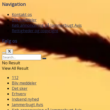
Navigation
Kontakt os
Bliv meddeler
Køb annoncering på Jammerbugt Avis
Rettigheder og copyright
Følg os
No Result
View All Result
112
Bliv meddeler
Det sker
Erhverv
Indsend nyhed
Jammerbugt Avis