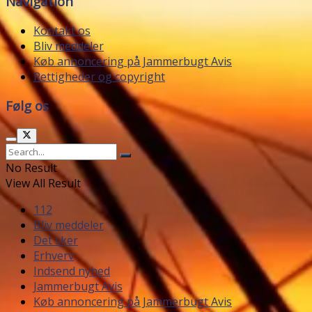
Navigation
Kontakt os
Bliv meddeler
Køb annoncering på Jammerbugt Avis
Rettigheder og copyright
Følg os
No Result
View All Result
112
Bliv meddeler
Det sker
Erhverv
Indsend nyhed
Jammerbugt Avis
Køb annoncering på Jammerbugt Avis