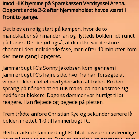
imod HIK hjemme på Sparekassen Vendsyssel Arena.
Opgøret endte 2-2 efter hjemmeholdet havde været i
front to gange.
Det blev en rolig start på kampen, hvor de to
mandskaber så hinanden an og flyttede bolden lidt rundt
på banen. Det betød også, at der ikke var de store
chancer i den indledende fase, men efter 10 minutter kom
der mere gang i opgøret.
Jammerbugt FC’s Sonny Jakobsen kom igennem i
Jammerbugt FC’s højre side, hvorfra han forsøgte at
vippe bolden i feltet med ydersiden af foden. Bolden
sprang på hånden af en HIK mand, da han kastede sig
ned for at blokere. Dagens dommer var hurtigt til at
reagere. Han fløjtede og pegede på pletten.
Frem trådte anføre Christian Rye og sekunder senere lå
bolden i nettet. 1-0 til Jammerbugt FC.
Herfra virkede Jammerbugt FC til at have den nødvendige