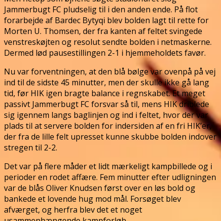
Jammerbugt FC pludselig til i den anden ende. På flot
forarbejde af Bardec Bytyqi blev bolden lagt til rette for
Morten U. Thomsen, der fra kanten af feltet svingede
venstreskøjten og resolut sendte bolden i netmaskerne.
Dermed lød pausestillingen 2-1 i hjemmeholdets favør.
Nu var forventningen, at den blå bølge var ovenpå på vej
ind til de sidste 45 minutter, men der skulle ikke gå lang
tid, før HIK igen bragte balance i regnskabet. Et meget
passivt Jammerbugt FC forsvar så til, mens HIK driblede
sig igennem langs baglinjen og ind i feltet, hvor der var
plads til at servere bolden for indersiden af en fri HIK’er,
der fra de lille felt upresset kunne skubbe bolden indover
stregen til 2-2.
Det var på flere måder et lidt mærkeligt kampbillede og i
perioder en rodet affære. Fem minutter efter udligningen
var de blås Oliver Knudsen først over en løs bold og
bankede et lovende hug mod mål. Forsøget blev
afværget, og herfra blev det et noget
usammenhængende kampforløb.