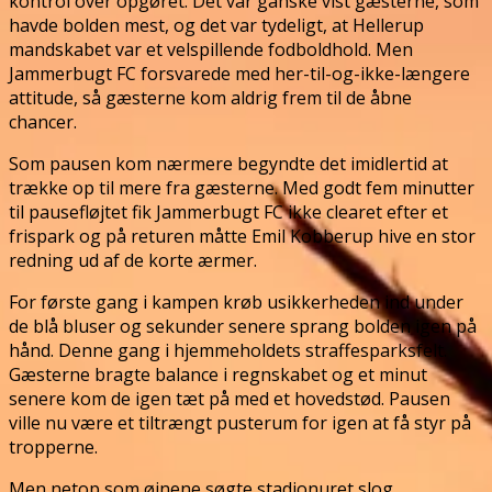
kontrol over opgøret. Det var ganske vist gæsterne, som
havde bolden mest, og det var tydeligt, at Hellerup
mandskabet var et velspillende fodboldhold. Men
Jammerbugt FC forsvarede med her-til-og-ikke-længere
attitude, så gæsterne kom aldrig frem til de åbne
chancer.
Som pausen kom nærmere begyndte det imidlertid at
trække op til mere fra gæsterne. Med godt fem minutter
til pausefløjtet fik Jammerbugt FC ikke clearet efter et
frispark og på returen måtte Emil Kobberup hive en stor
redning ud af de korte ærmer.
For første gang i kampen krøb usikkerheden ind under
de blå bluser og sekunder senere sprang bolden igen på
hånd. Denne gang i hjemmeholdets straffesparksfelt.
Gæsterne bragte balance i regnskabet og et minut
senere kom de igen tæt på med et hovedstød. Pausen
ville nu være et tiltrængt pusterum for igen at få styr på
tropperne.
Men netop som øjnene søgte stadionuret slog