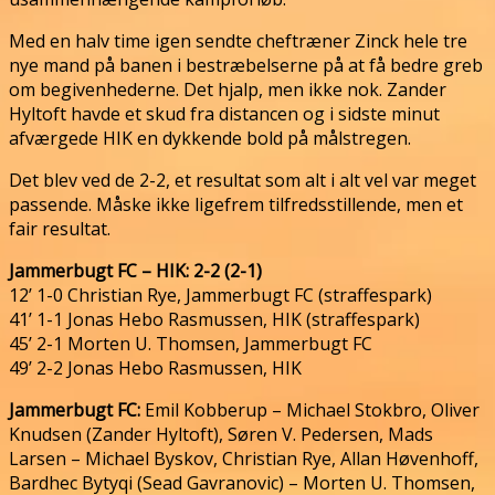
Med en halv time igen sendte cheftræner Zinck hele tre
nye mand på banen i bestræbelserne på at få bedre greb
om begivenhederne. Det hjalp, men ikke nok. Zander
Hyltoft havde et skud fra distancen og i sidste minut
afværgede HIK en dykkende bold på målstregen.
Det blev ved de 2-2, et resultat som alt i alt vel var meget
passende. Måske ikke ligefrem tilfredsstillende, men et
fair resultat.
Jammerbugt FC – HIK: 2-2 (2-1)
12’ 1-0 Christian Rye, Jammerbugt FC (straffespark)
41’ 1-1 Jonas Hebo Rasmussen, HIK (straffespark)
45’ 2-1 Morten U. Thomsen, Jammerbugt FC
49’ 2-2 Jonas Hebo Rasmussen, HIK
Jammerbugt FC:
Emil Kobberup – Michael Stokbro, Oliver
Knudsen (Zander Hyltoft), Søren V. Pedersen, Mads
Larsen – Michael Byskov, Christian Rye, Allan Høvenhoff,
Bardhec Bytyqi (Sead Gavranovic) – Morten U. Thomsen,