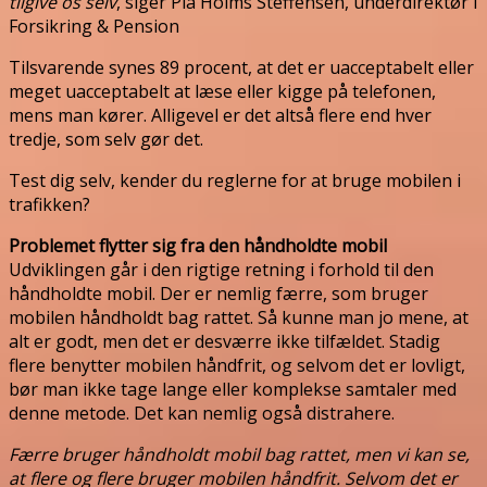
tilgive os selv
, siger Pia Holms Steffensen, underdirektør i
Forsikring & Pension
Tilsvarende synes 89 procent, at det er uacceptabelt eller
meget uacceptabelt at læse eller kigge på telefonen,
mens man kører. Alligevel er det altså flere end hver
tredje, som selv gør det.
Test dig selv, kender du reglerne for at bruge mobilen i
trafikken?
Problemet flytter sig fra den håndholdte mobil
Udviklingen går i den rigtige retning i forhold til den
håndholdte mobil. Der er nemlig færre, som bruger
mobilen håndholdt bag rattet. Så kunne man jo mene, at
alt er godt, men det er desværre ikke tilfældet. Stadig
flere benytter mobilen håndfrit, og selvom det er lovligt,
bør man ikke tage lange eller komplekse samtaler med
denne metode. Det kan nemlig også distrahere.
Færre bruger håndholdt mobil bag rattet, men vi kan se,
at flere og flere bruger mobilen håndfrit. Selvom det er