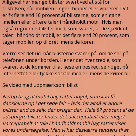
Alligevel har mange bilister svært ved at stå for
fristelsen, når mobilen ringer, bipper eller vibrerer. Det
er fx flere end 10 procent af bilisterne, som en gang
imellem eller oftere taler i håndholdt mobil. Hvis man
også regner de bilister med, som svarer, at de sjældent
taler i håndholdt mobil, er det flere end 20 procent, som
tager mobilen op til øret, mens de kører.
Værre ser det ud, når bilisterne svarer på, om de ser på
telefonen under kørslen. Her er det hver tredje, som
svarer, at de kommer til at læse en besked, se noget på
internettet eller tjekke sociale medier, mens de kører bil.
Se video med uopmærksom bilist
Netop brug af mobil bag rattet noget, som kan få
danskerne op i det røde felt – hvis det altså er andre
bilister end os selv, der bruger den. Hele 87 procent af de
adspurgte bilister finder det uacceptabelt eller meget
uacceptabelt at tale i håndholdt mobil bag rattet viser
vores undersøgelse. Men vi har desværre tendens til at