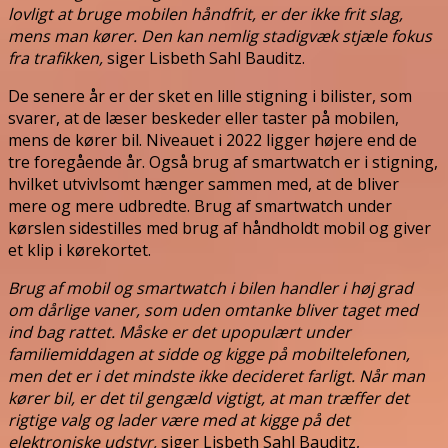
lovligt at bruge mobilen håndfrit, er der ikke frit slag,
mens man kører. Den kan nemlig stadigvæk stjæle fokus
fra trafikken,
siger Lisbeth Sahl Bauditz.
De senere år er der sket en lille stigning i bilister, som
svarer, at de læser beskeder eller taster på mobilen,
mens de kører bil. Niveauet i 2022 ligger højere end de
tre foregående år. Også brug af smartwatch er i stigning,
hvilket utvivlsomt hænger sammen med, at de bliver
mere og mere udbredte. Brug af smartwatch under
kørslen sidestilles med brug af håndholdt mobil og giver
et klip i kørekortet.
Brug af mobil og smartwatch i bilen handler i høj grad
om dårlige vaner, som uden omtanke bliver taget med
ind bag rattet. Måske er det upopulært under
familiemiddagen at sidde og kigge på mobiltelefonen,
men det er i det mindste ikke decideret farligt. Når man
kører bil, er det til gengæld vigtigt, at man træffer det
rigtige valg og lader være med at kigge på det
elektroniske udstyr,
siger Lisbeth Sahl Bauditz,