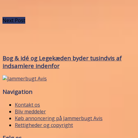
Next Post
Bog & idé og Legekæden byder tusindvis af
indsamlere indenfor
Navigation
Kontakt os
Bliv meddeler
Køb annoncering på Jammerbugt Avis
Rettigheder og copyright
Følg os