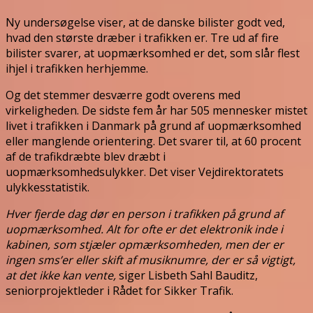
Ny undersøgelse viser, at de danske bilister godt ved,
hvad den største dræber i trafikken er. Tre ud af fire
bilister svarer, at uopmærksomhed er det, som slår flest
ihjel i trafikken herhjemme.
Og det stemmer desværre godt overens med
virkeligheden. De sidste fem år har 505 mennesker mistet
livet i trafikken i Danmark på grund af uopmærksomhed
eller manglende orientering. Det svarer til, at 60 procent
af de trafikdræbte blev dræbt i
uopmærksomhedsulykker. Det viser Vejdirektoratets
ulykkesstatistik.
Hver fjerde dag dør en person i trafikken på grund af
uopmærksomhed. Alt for ofte er det elektronik inde i
kabinen, som stjæler opmærksomheden, men der er
ingen sms’er eller skift af musiknumre, der er så vigtigt,
at det ikke kan vente,
siger Lisbeth Sahl Bauditz,
seniorprojektleder i Rådet for Sikker Trafik.