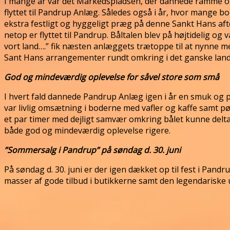
I mange år var det Markedspladsen, der dannede ramme om
flyttet til Pandrup Anlæg. Således også i år, hvor mange b
ekstra festligt og hyggeligt præg på denne Sankt Hans aften
netop er flyttet til Pandrup. Båltalen blev på højtidelig o
vort land….” fik næsten anlæggets trætoppe til at nynne 
Sant Hans arrangementer rundt omkring i det ganske land
God og mindeværdig oplevelse for såvel store som små
I hvert fald dannede Pandrup Anlæg igen i år en smuk og
var livlig omsætning i boderne med vafler og kaffe samt p
et par timer med dejligt samvær omkring bålet kunne delt
både god og mindeværdig oplevelse rigere.
”Sommersalg i Pandrup” på søndag d. 30. juni
På søndag d. 30. juni er der igen dækket op til fest i P
masser af gode tilbud i butikkerne samt den legendariske u