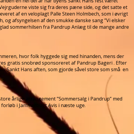
nden en hel del år har byens Sankt Hans fest været
ejrguderne viste sig fra deres pæne side, og det satte et
 leveret af en veloplagt Palle Steen Holmbech, som i øvrigt
Bach, og afsyngelsen af den smukke danske sang ”Vi elsker
 glad sommerhilsen fra Pandrup Anlæg til de mange andre
ommeren, hvor folk hyggede sig med hinanden, mens der
res gratis snobrød sponsoreret af Pandrup Bageri . Efter
r en Sankt Hans aften, som gjorde såvel store som små en
t store årlige arrangement ”Sommersalg i Pandrup” med
e forløb i Jammerbugt Avis i næste uge.