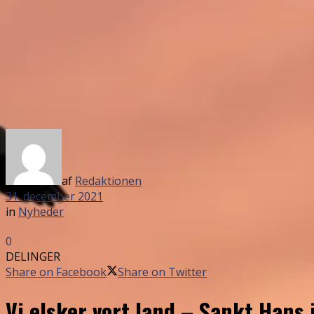
af
Redaktionen
31. december 2021
in
Nyheder
0
DELINGER
Share on Facebook
Share on Twitter
Vi elsker vort land – Sankt Hans