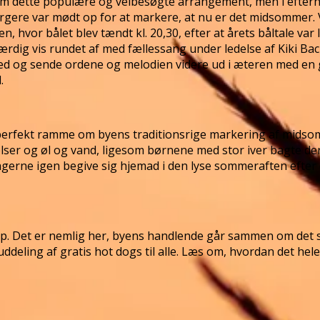
 dette populære og velbesøgte arrangement, men i efterhå
orgere var mødt op for at markere, at nu er det midsommer. V
, hvor bålet blev tændt kl. 20,30, efter at årets båltale var
g værdig vis rundet af med fællessang under ledelse af Kiki 
med og sende ordene og melodien videre ud i æteren med en
.
 perfekt ramme om byens traditionsrige markering af mids
ølser og øl og vand, ligesom børnene med stor iver bagte de
agerne igen begive sig hjemad i den lyse sommeraften efte
andrup. Det er nemlig her, byens handlende går sammen om de
ddeling af gratis hot dogs til alle. Læs om, hvordan det hel