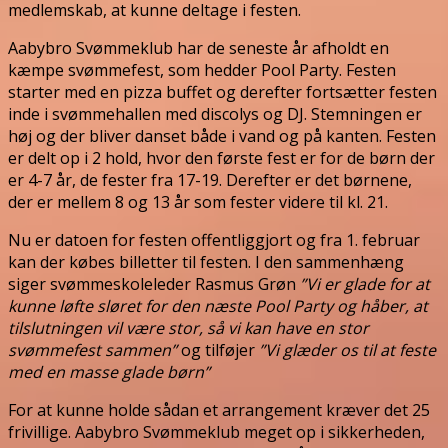
medlemskab, at kunne deltage i festen.
Aabybro Svømmeklub har de seneste år afholdt en
kæmpe svømmefest, som hedder Pool Party. Festen
starter med en pizza buffet og derefter fortsætter festen
inde i svømmehallen med discolys og DJ. Stemningen er
høj og der bliver danset både i vand og på kanten. Festen
er delt op i 2 hold, hvor den første fest er for de børn der
er 4-7 år, de fester fra 17-19. Derefter er det børnene,
der er mellem 8 og 13 år som fester videre til kl. 21.
Nu er datoen for festen offentliggjort og fra 1. februar
kan der købes billetter til festen. I den sammenhæng
siger svømmeskoleleder Rasmus Grøn
”Vi er glade for at
kunne løfte sløret for den næste Pool Party og håber, at
tilslutningen vil være stor, så vi kan have en stor
svømmefest sammen”
og tilføjer
”Vi glæder os til at feste
med en masse glade børn”
For at kunne holde sådan et arrangement kræver det 25
frivillige. Aabybro Svømmeklub meget op i sikkerheden,