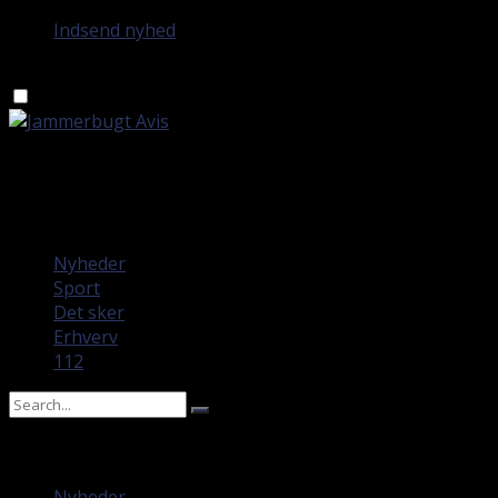
Indsend nyhed
mandag 10. august 2026
Nyheder
Sport
Det sker
Erhverv
112
No Result
View All Result
Nyheder