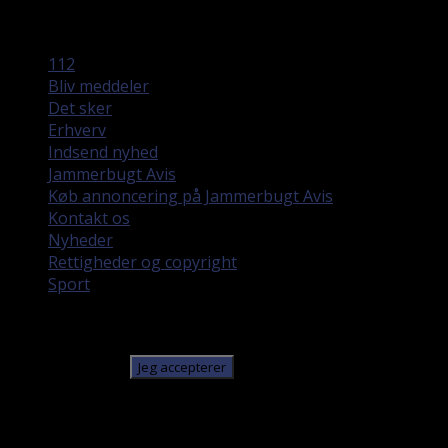
No Result
View All Result
112
Bliv meddeler
Det sker
Erhverv
Indsend nyhed
Jammerbugt Avis
Køb annoncering på Jammerbugt Avis
Kontakt os
Nyheder
Rettigheder og copyright
Sport
Denne hjemmeside bruger cookies. Ved at fortsætte med
at bruge denne hjemmeside giver du samtykke til, at
cookies bruges.
Jeg accepterer