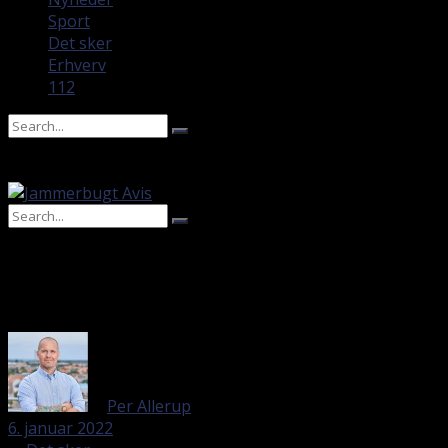
Sport
Det sker
Erhverv
112
No Result
View All Result
No Result
View All Result
af
Per Allerup
6. januar 2022