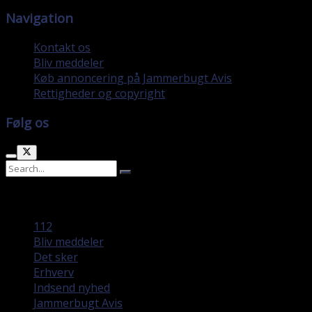
Navigation
Kontakt os
Bliv meddeler
Køb annoncering på Jammerbugt Avis
Rettigheder og copyright
Følg os
No Result
View All Result
112
Bliv meddeler
Det sker
Erhverv
Indsend nyhed
Jammerbugt Avis