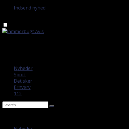
Indsend nyhed
fredag 7. august 2026
Nyheder
Sport
Det sker
Erhverv
112
No Result
View All Result
Nyheder