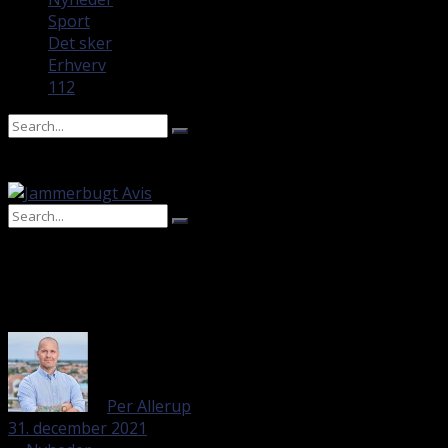
Sport
Det sker
Erhverv
112
No Result
View All Result
No Result
View All Result
af
Per Allerup
31. december 2021