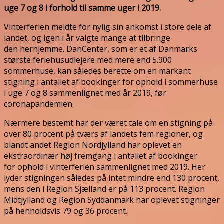
uge 7 og 8 i forhold til samme uger i 2019.
Vinterferien meldte for nylig sin ankomst i store dele af
landet, og igen i år valgte mange at tilbringe
den herhjemme. DanCenter, som er et af Danmarks
største feriehusudlejere med mere end 5.900
sommerhuse, kan således berette om en markant
stigning i antallet af bookinger for ophold i sommerhuse
i uge 7 og 8 sammenlignet med år 2019, før
coronapandemien.
Nærmere bestemt har der været tale om en stigning på
over 80 procent på tværs af landets fem regioner, og
blandt andet Region Nordjylland har oplevet en
ekstraordinær høj fremgang i antallet af bookinger
for ophold i vinterferien sammenlignet med 2019. Her
lyder stigningen således på intet mindre end 130 procent,
mens den i Region Sjælland er på 113 procent. Region
Midtjylland og Region Syddanmark har oplevet stigninger
på henholdsvis 79 og 36 procent.