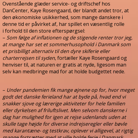
Ovenstående glæder service- og driftschef hos
DanCenter, Kaye Rosengaard, der blandt andet tror, at
den økonomiske usikkerhed, som mange danskere i
denne tid er påvirket af, har spillet en væsentlig rolle
i forhold til den store efterspørgsel:
–
Som følge af inflationen og de stigende renter tror jeg,
at mange har set et sommerhusophold i Danmark
som
et prisbilligt alternativ til den dyre skiferie eller
charterrejsen til syden
, fortæller Kaye Rosengaard og
henviser til, at naturen er gratis at nyde, ligesom man
selv kan medbringe mad for at holde budgettet nede.
–
Under pandemien fik mange øjnene op for, hvor meget
godt det danske ferieland har at byde på, hvad end vi
snakker sjove og lærerige aktiviteter for hele familien
eller dyrkelsen af friluftslivet. Men selvom
danskerne i
dag har mulighed for igen at rejse udenlands uden at
skulle tage højde for diverse indrejseregler
eller bøvle
med karantæne- og testkrav, oplever vi alligevel, at rigtig
mange fortsætter med at ville holde ferie i Danmark,