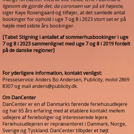
ligesom de gjorde det, da coronaen var på sit højeste
,
siger Kaye Rosengaard og tilføjer, at det samlede antal
bookinger for ophold i uge 7 og 8 i 2023 stort set er på
højde med sidste års bookinger.
[Tabel: Stigning i antallet af sommerhusbookinger i uge
7 og 8 i 2023 sammenlignet med uge 7 og 8 i 2019
fordelt
på de danske regioner]
For yderligere information, kontakt venligst:
Presseservice: Anders Bo Andersen, Publicity, mobil 2869
8307 og mail anders@publicity.dk.
Om DanCenter
DanCenter er en af Danmarks førende feriehusudlejere
og har 65 års erfaring med at etablere kontakt mellem
udlejere af ferieboliger og interesserede lejere.
Feriehusudlejeren er repræsenteret i Danmark, Norge,
Sverige og Tyskland. DanCenter tilbyder et højt