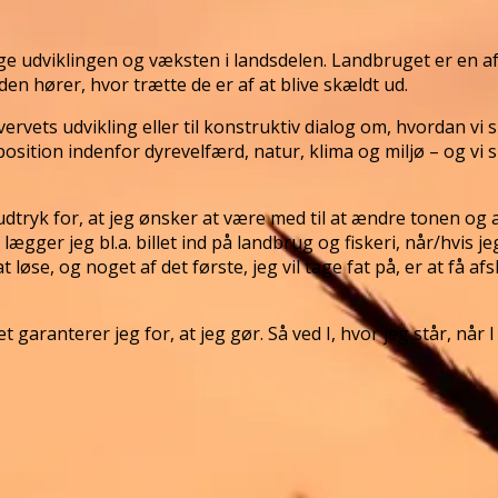
e udviklingen og væksten i landsdelen. Landbruget er en af d
en hører, hvor trætte de er af at blive skældt ud.
vets udvikling eller til konstruktiv dialog om, hvordan vi s
osition indenfor dyrevelfærd, natur, klima og miljø – og vi
udtryk for, at jeg ønsker at være med til at ændre tonen og 
ger jeg bl.a. billet ind på landbrug og fiskeri, når/hvis jeg b
se, og noget af det første, jeg vil tage fat på, er at få af
garanterer jeg for, at jeg gør. Så ved I, hvor jeg står, når 