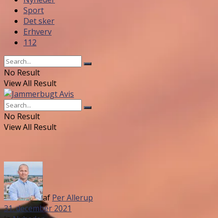
Sport
Det sker
Erhverv
112
No Result
View All Result
No Result
View All Result
af
Per Allerup
31. december 2021