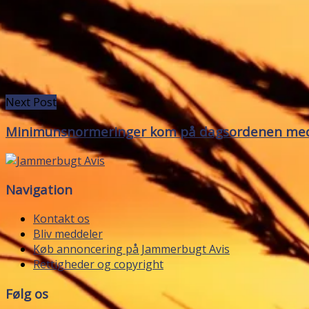
Next Post
Minimunsnormeringer kom på dagsordenen med
Navigation
Kontakt os
Bliv meddeler
Køb annoncering på Jammerbugt Avis
Rettigheder og copyright
Følg os