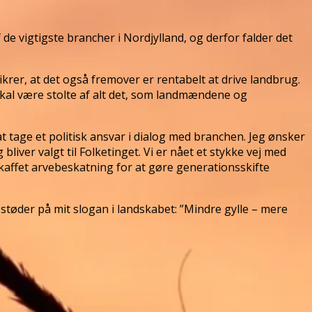
e vigtigste brancher i Nordjylland, og derfor falder det
ikrer, at det også fremover er rentabelt at drive landbrug.
 skal være stolte af alt det, som landmændene og
at tage et politisk ansvar i dialog med branchen. Jeg ønsker
liver valgt til Folketinget. Vi er nået et stykke vej med
skaffet arvebeskatning for at gøre generationsskifte
I støder på mit slogan i landskabet: ”Mindre gylle – mere