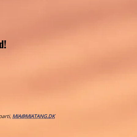
d!
parti,
MIA@MIATANG.DK