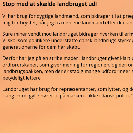
Stop med at skælde landbruget ud!
Vi har brug for dygtige landmænd, som bidrager til at præg
mig for brystet, når jeg fra den ene landmand efter den and
Sure miner vendt mod landbruget bidrager hverken til erhver
Vi skal som politikere understøtte dansk landbrugs styrkep
generationerne før dem har skabt.
Derfor har jeg på en stribe møder i landbruget givet klart 
ordførerskaber, som giver mening for regionen, og derfor læg
landbrugspakken, men der er stadig mange udfordringer at lø
betydeligt lettere.
Landbruget har brug for repræsentanter, som lytter, og det 
Tang. Fordi gylle hører til på marken – ikke i dansk politik.”