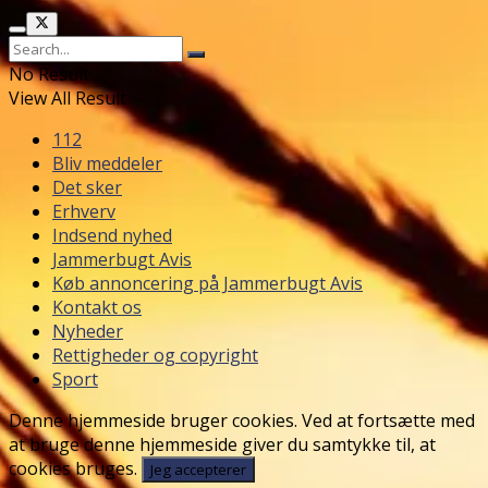
No Result
View All Result
112
Bliv meddeler
Det sker
Erhverv
Indsend nyhed
Jammerbugt Avis
Køb annoncering på Jammerbugt Avis
Kontakt os
Nyheder
Rettigheder og copyright
Sport
Denne hjemmeside bruger cookies. Ved at fortsætte med
at bruge denne hjemmeside giver du samtykke til, at
cookies bruges.
Jeg accepterer