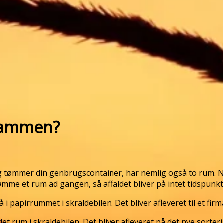
 sammen?
 og tømmer din genbrugscontainer, har nemlig også to rum. 
 tømme et rum ad gangen, så affaldet bliver på intet tidspun
 papirrummet i skraldebilen. Det bliver afleveret til et fir
 rum i skraldebilen. Det bliver afleveret på det nye sorter