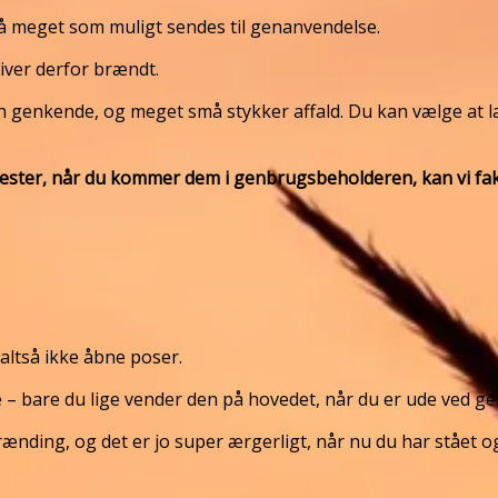
så meget som muligt sendes til genanvendelse.
iver derfor brændt.
genkende, og meget små stykker affald. Du kan vælge at lægg
rester, når du kommer dem i genbrugsbeholderen, kan vi fa
ltså ikke åbne poser.
se – bare du lige vender den på hovedet, når du er ude ved 
rænding, og det er jo super ærgerligt, når nu du har stået og 