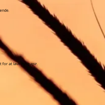
ende.
or at lave nyt papir.