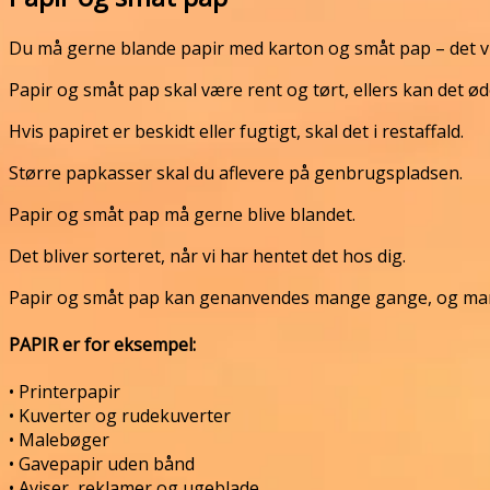
Du må gerne blande papir med karton og småt pap – det vi
Papir og småt pap skal være rent og tørt, ellers kan det 
Hvis papiret er beskidt eller fugtigt, skal det i restaffald.
Større papkasser skal du aflevere på genbrugspladsen.
Papir og småt pap må gerne blive blandet.
Det bliver sorteret, når vi har hentet det hos dig.
Papir og småt pap kan genanvendes mange gange, og man sp
PAPIR er for eksempel:
• Printerpapir
• Kuverter og rudekuverter
• Malebøger
• Gavepapir uden bånd
• Aviser, reklamer og ugeblade