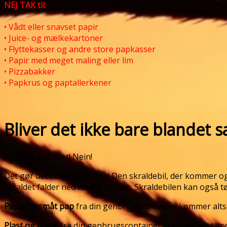
NEJ TAK til:
• Vådt eller snavset papir
• Juice- og mælkekartoner
• Flyttekasser og andre store papkasser
• Papir med meget maling eller lim
• Pizzabakker
• Papkrus og paptallerkener
Bliver det ikke bare blandet
NEJ! Nix! No! Njet! Nein!
Det gør det i hvert fald ikke! Den skraldebil, der kommer
skraldet falder ned i hvert sit rum. Skraldebilen kan også
Papir og småt pap
fra din genbrugscontainer kommer altså i
Plast og metal
fra din genbrugscontainer kommer i det andet