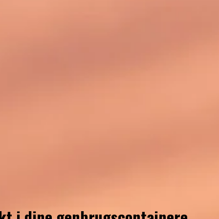
kt i dine genbrugscontainere