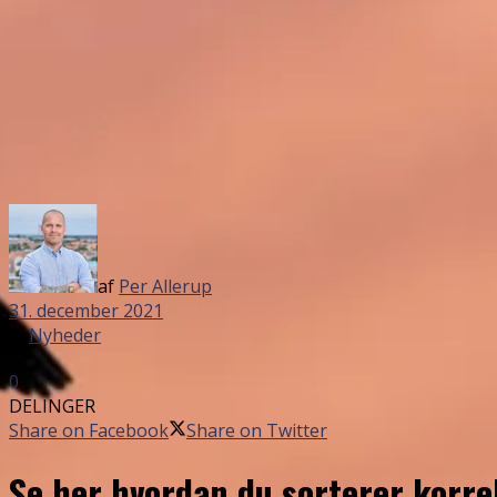
af
Per Allerup
31. december 2021
in
Nyheder
0
DELINGER
Share on Facebook
Share on Twitter
Se her hvordan du sorterer korre