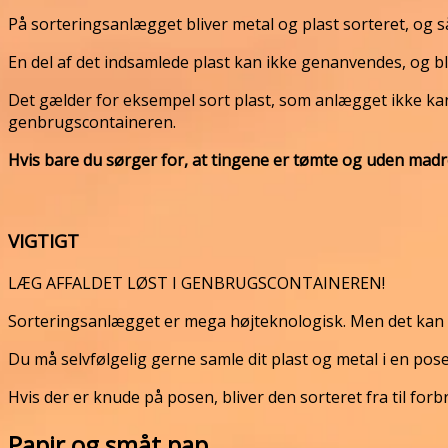
På sorteringsanlægget bliver metal og plast sorteret, og 
En del af det indsamlede plast kan ikke genanvendes, og bl
Det gælder for eksempel sort plast, som anlægget ikke kan 
genbrugscontaineren.
Hvis bare du sørger for, at tingene er tømte og uden mad
VIGTIGT
LÆG AFFALDET LØST I GENBRUGSCONTAINEREN!
Sorteringsanlægget er mega højteknologisk. Men det kan a
Du må selvfølgelig gerne samle dit plast og metal i en po
Hvis der er knude på posen, bliver den sorteret fra til forb
Papir og småt pap