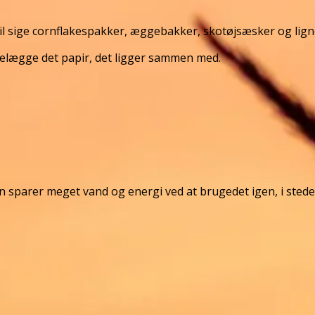
l sige cornflakespakker, æggebakker, skotøjsæsker og lign
ødelægge det papir, det ligger sammen med.
arer meget vand og energi ved at brugedet igen, i stedet f