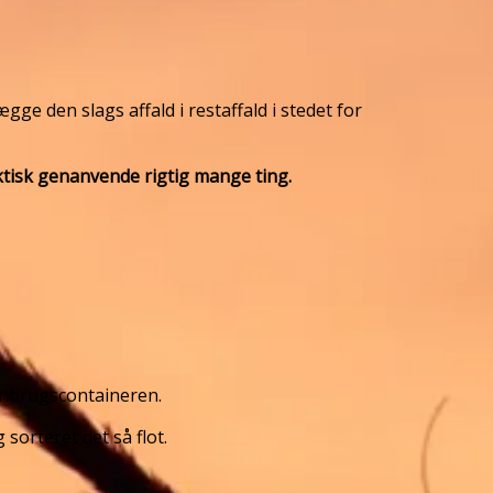
e den slags affald i restaffald i stedet for
ktisk genanvende rigtig mange ting.
genbrugscontaineren.
sorteret det så flot.