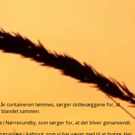
Når containeren tømmes, sørger skillevæggene for, at
kt blandet sammen.
ma i Nørresundby, som sørger for, at det bliver genanvendt.
ingsanlæg i Aalborg, som vi har været med til at bygge. Her