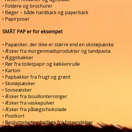
• Foldere og brochurer
• Bøger – både hardback og paperback
• Papirposer
SMÅT PAP er for eksempel:
• Papæsker, der ikke er større end en skotøjsæske
• Æsker fra morgenmadsprodukter og tandpasta
• Æggebakker
• Rør fra toiletpapir og køkkenrulle
• Karton
• Papbakker fra frugt og grønt
• Skotøjsæsker
• Sovseæsker
• Æsker fra bouillonterninger
• Æsker fra vaskepulver
• Æsker fra pålægschokolade
• Postkort
• Beskyttelsesemballage fra forsendelser