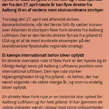
der fra den 27. april næste år kan flyve direkte fra
Aalborg til en af verdens mest ekstraordinære storbyer.
Torsdag den 27. april ved aftenstid skrives
danmarkshistorie, når det første SAS-fly sætter kursen
over Atlanten til storbyen New York direkte fra Aalborg
Lufthavn. Det er den første direkte flyrute fra Jylland til
USA og et af de mest konkrete eksempler på det
skandinaviske flyselskabs regionale strategi.
Et kæmpe internationalt behov bliver opfyldt
En direkte oversøisk rute til New York er det nyeste og et
håndgribeligt bevis på Aalborg Lufthavns position som
international lufthavn. Den nye rute styrker
tilgængeligheden til og fra Jylland – et behov, der har
været stigende i de sidste mange år, og som nu endelig
bliver opfyldt.
En direkte New York-rute er en historisk stor nyhed for
Aalborg Lufthavn og for hele Jylland. Vi har igennem de
sidste måneder været i dialog med store virksomheder