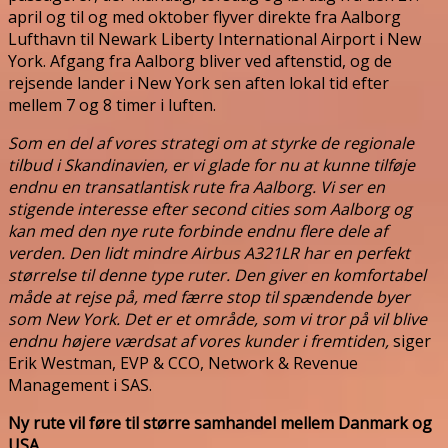
april og til og med oktober flyver direkte fra Aalborg
Lufthavn til Newark Liberty International Airport i New
York. Afgang fra Aalborg bliver ved aftenstid, og de
rejsende lander i New York sen aften lokal tid efter
mellem 7 og 8 timer i luften.
Som en del af vores strategi om at styrke de regionale
tilbud i Skandinavien, er vi glade for nu at kunne tilføje
endnu en transatlantisk rute fra Aalborg. Vi ser en
stigende interesse efter second cities som Aalborg og
kan med den nye rute forbinde endnu flere dele af
verden. Den lidt mindre Airbus A321LR har en perfekt
størrelse til denne type ruter. Den giver en komfortabel
måde at rejse på, med færre stop til spændende byer
som New York. Det er et område, som vi tror på vil blive
endnu højere værdsat af vores kunder i fremtiden,
siger
Erik Westman, EVP & CCO, Network & Revenue
Management i SAS.
Ny rute vil føre til større samhandel mellem Danmark og
USA