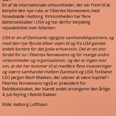
En af de internationale virksomheder, der ser frem til at
benytte den nye rute, er Fibertex Nonwovens med
hovedsæde i Aalborg. Virksomheden har flere
datterselskaber i USA og har derfor betydelig
rejseaktivitet over Atlanten:
USA er en af Danmarks vigtigste samhandelspartnere, og
med den nye flyrute bliver vejen til og fra USA ganske
enkelt kortere for det jyske erhvervsliv. Det er en stor
fordel for os i Fibertex Nonwovens og for mange andre
virksomheder og organisationer, og der er ingen tvivl
om, at det her kommer til at medføre flere investeringer
og større samhandel mellem Danmark og USA,
forklarer
CEO Jørgen Bech Madsen, der udover at være topchef i
Fibertex Nonwovens også er præsident for
Rebildselskabet, der blandt andet arrangerer den årlige
4. juli-fejring i Rebild Bakker.
Kilde: Aalborg Lufthavn