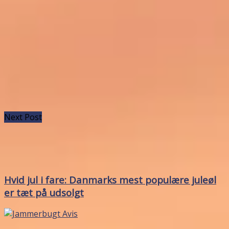
Next Post
Hvid jul i fare: Danmarks mest populære juleøl
er tæt på udsolgt