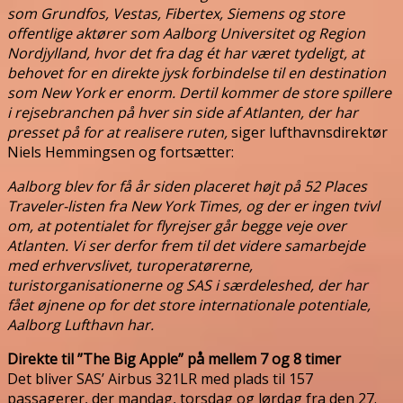
som Grundfos, Vestas, Fibertex, Siemens og store
offentlige aktører som Aalborg Universitet og Region
Nordjylland, hvor det fra dag ét har været tydeligt, at
behovet for en direkte jysk forbindelse til en destination
som New York er enorm. Dertil kommer de store spillere
i rejsebranchen på hver sin side af Atlanten, der har
presset på for at realisere ruten,
siger lufthavnsdirektør
Niels Hemmingsen og fortsætter:
Aalborg blev for få år siden placeret højt på 52 Places
Traveler-listen fra New York Times, og der er ingen tvivl
om, at potentialet for flyrejser går begge veje over
Atlanten. Vi ser derfor frem til det videre samarbejde
med erhvervslivet, turoperatørerne,
turistorganisationerne og SAS i særdeleshed, der har
fået øjnene op for det store internationale potentiale,
Aalborg Lufthavn har.
Direkte til ”The Big Apple” på mellem 7 og 8 timer
Det bliver SAS’ Airbus 321LR med plads til 157
passagerer, der mandag, torsdag og lørdag fra den 27.