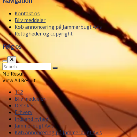
Navigation
Kontakt os
Bliv meddeler
Køb annoncering på Jammerbugt Avis
Rettigheder og copyright
Følg os
No Result
View All Result
112
Bliv meddeler
Det sker
Erhverv
Indsend nyhed
Jammerbugt Avis
Køb annoncering på Jammerbugt Avis