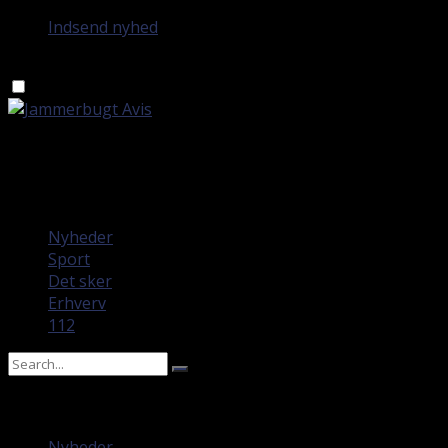
Indsend nyhed
mandag 10. august 2026
Nyheder
Sport
Det sker
Erhverv
112
No Result
View All Result
Nyheder