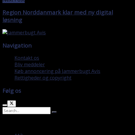
Region Norddanmark klar med ny digital
løsning
Navigation
Kontakt os
Bliv meddeler
Køb annoncering på Jammerbugt Avis
Rettigheder og copyright
Følg os
No Result
View All Result