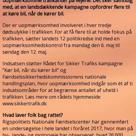
uopmærksomme trafikanter på vejene. Det sker samtidig
med, at en landsdækkende kampagne opfordrer flere til
at køre bil, når de kører bil.
Der er uopmærksomhed involveret i hver tredje
dødsulykke i trafikken. For at få flere til at holde fokus på
trafikken, sætter landets 12 politikredse ind med en
uopmærksomhedskontrol fra mandag den 6. maj til
søndag den 12. maj.
Indsatsen støtter Rådet for Sikker Trafiks kampagne
”Kør bil, når du kører bil” og
Færdselssikkerhedskommissionens nationale
handlingsplan, hvor uopmærksomhed indgår som ét af ti
indsatsområder for at begrænse antallet af uheld i
trafikken. Læs mere om rådets hjemmeside
www.sikkertrafik.dk
Hvad laver folk bag rattet?
Rigspolitiets Nationale Færdselscenter har gennemført
en undersøgelse i hele landet i foråret 2017, hvor man på
by-, lande- og motorveje har observeret, hvad 26.000