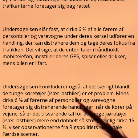
trafikanterne foretager sig bag rattet.
Undersøgelsen slår fast, at cirka 6 % af alle førere af
personbiler og varevogne under deres kørsel udfører en
handling, der kan distrahere dem og tage deres fokus fra
trafikken. Det vil sige, at de enten taler i håndholdt
mobiltelefon, indstiller deres GPS, spiser eller drikker,
mens bilen er i fart.
Undersøgelsen konkluderer også, at det særligt blandt
de tunge køretøjer (især lastbiler) er et problem. Mens
cirka 6 % af førerne af personbiler og varevogne
foretager sig distraherende handlinger, når de kører på
vejene, så er det tilsvarende tal for de tunge køretøjer
(især lastbiler) mere end dobbelt så stort, nemlig cirka 15
%, viser observationerne fra Rigspolitiets Nationale
Færdselscenter.