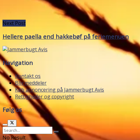
Next Post
Hellere paella end hakkebøf på feriemenuen
Navigation
Kontakt os
Bliv meddeler
Køb annoncering på Jammerbugt Avis
Rettigheder og copyright
Følg os
No Result