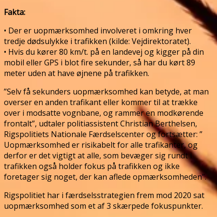
Fakta:
• Der er uopmærksomhed involveret i omkring hver
tredje dødsulykke i trafikken (kilde: Vejdirektoratet).
• Hvis du kører 80 km/t. på en landevej og kigger på din
mobil eller GPS i blot fire sekunder, så har du kørt 89
meter uden at have øjnene på trafikken.
”Selv få sekunders uopmærksomhed kan betyde, at man
overser en anden trafikant eller kommer til at trække
over i modsatte vognbane, og rammer en modkørende
frontalt”, udtaler politiassistent Christian Berthelsen,
Rigspolitiets Nationale Færdselscenter og fortsætter: ”
Uopmærksomhed er risikabelt for alle trafikanter, og
derfor er det vigtigt at alle, som bevæger sig rundt i
trafikken også holder fokus på trafikken og ikke
foretager sig noget, der kan aflede opmærksomheden”.
Rigspolitiet har i færdselsstrategien frem mod 2020 sat
uopmærksomhed som et af 3 skærpede fokuspunkter.