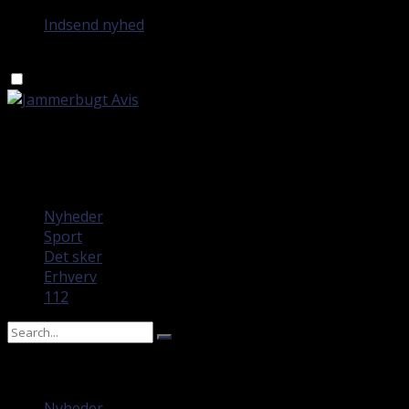
Indsend nyhed
fredag 7. august 2026
Nyheder
Sport
Det sker
Erhverv
112
No Result
View All Result
Nyheder