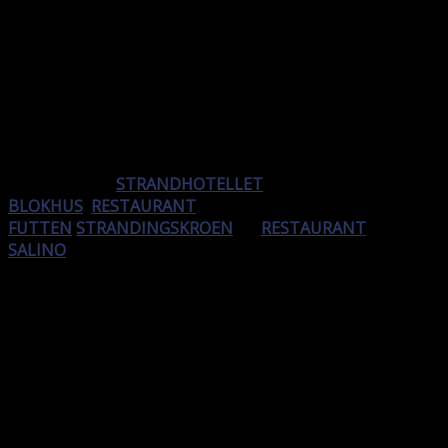
bydes også på et væld af lækre tilbud til ganen og hvor
du på samme tid kan få en på opleveren.
Påskeophold på Strandhotellet i Blokhus
I centrum af feriebyen Blokhus har en række
virksomheder
STRANDHOTELLET
BLOKHUS
,
RESTAURANT
FUTTEN
,
STRANDINGSKROEN
og
RESTAURANT
SALINO
sat sig for at skyde sæsonen ekstra godt igang i
Påsken.
Alle gæster, som besøger Blokhus i Påsken, vil kunne
opleve velsmagende mad og en række spændende
events med musik og underholdning.
Nyd et Påske-ophold på det nyopførte Strandhotel i
centrum af Blokhus.