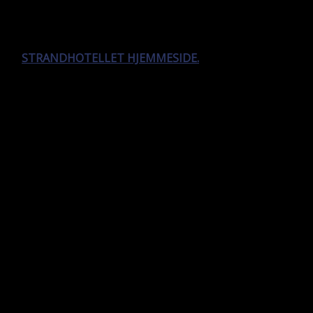
Gæsterne kan tilkøbe billet til de mange aktiviteter og
events med dertilhørende overnatning
på
STRANDHOTELLET HJEMMESIDE.
Kilde: Visit Jammerbugten