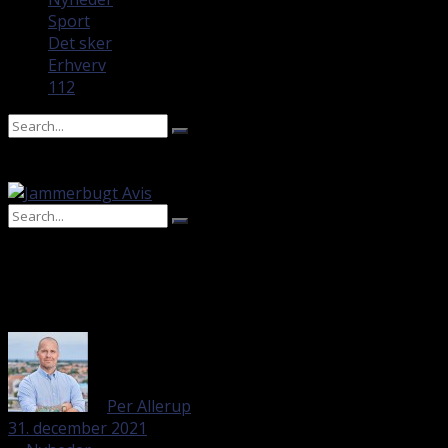
Sport
Det sker
Erhverv
112
No Result
View All Result
No Result
View All Result
af
Per Allerup
31. december 2021