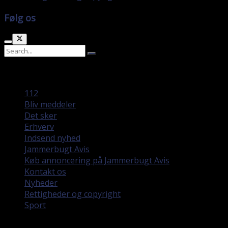
Følg os
No Result
View All Result
112
Bliv meddeler
Det sker
Erhverv
Indsend nyhed
Jammerbugt Avis
Køb annoncering på Jammerbugt Avis
Kontakt os
Nyheder
Rettigheder og copyright
Sport
Denne hjemmeside bruger cookies. Ved at fortsætte med