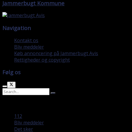
Jammerbugt Kommune
Navigation
Kontakt os
Bliv meddeler
Køb annoncering på Jammerbugt Avis
Rettigheder og copyright
Følg os
No Result
View All Result
112
Bliv meddeler
Det sker