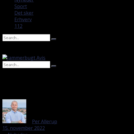
Sport
Det sker
Erhverv
112
No Result
View All Result
No Result
View All Result
af
Per Allerup
15. november 2022