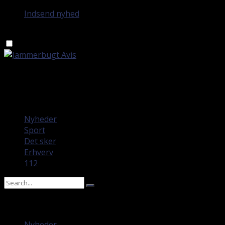
Indsend nyhed
søndag 9. august 2026
Nyheder
Sport
Det sker
Erhverv
112
No Result
View All Result
Nyheder