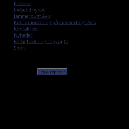
Erhverv
Indsend nyhed
Jammerbugt Avis
Køb annoncering på Jammerbugt Avis
Kontakt os
Nyheder
Rettigheder og copyright
Sport
Denne hjemmeside bruger cookies. Ved at fortsætte med
at bruge denne hjemmeside giver du samtykke til, at
cookies bruges.
Jeg accepterer