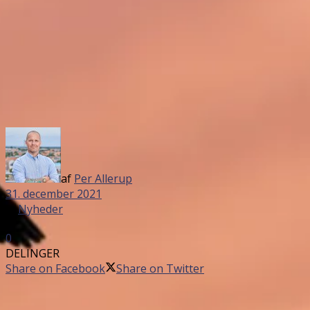
af
Per Allerup
31. december 2021
in
Nyheder
0
DELINGER
Share on Facebook
Share on Twitter