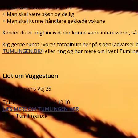
+ Man skal være mellem 0-3 år
+ Man skal være skøn og dejlig
+ Man skal kunne håndtere gakkede voksne
Kender du et ungt individ, der kunne være interesseret, så g
Kig gerne rundt i vores fotoalbum her på siden (advarsel: bi
TUMLINGEN.DK/
) eller ring og hør mere om livet i Tumling
Lidt om Vuggestuen
Indius Jensens Vej 25
Aabybro
Telefon nummer 41 44 10 10
LÆS MERE OM TUMLINGEN HER
Kilde: Tumlingen.dk