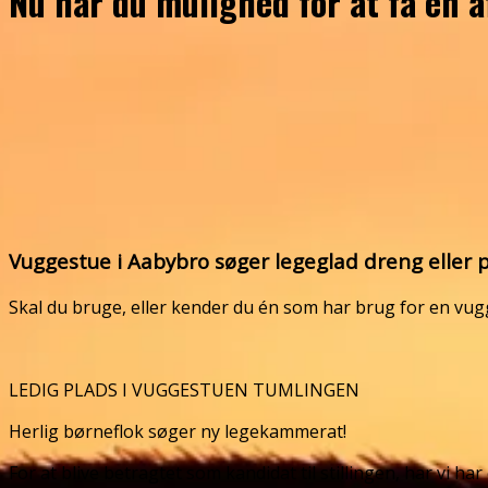
Nu har du mulighed for at få en 
Vuggestue i Aabybro søger legeglad dreng eller 
Skal du bruge, eller kender du én som har brug for en vug
LEDIG PLADS I VUGGESTUEN TUMLINGEN
Herlig børneflok søger ny legekammerat!
For at blive betragtet som kandidat til stillingen, har vi har