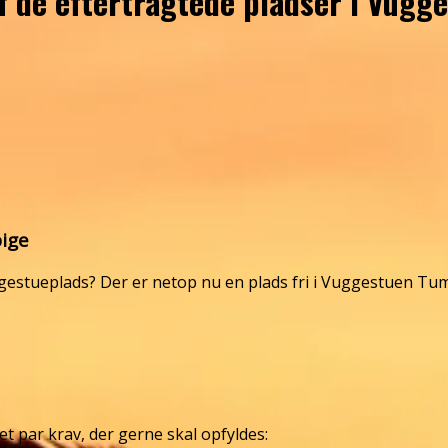
af de eftertragtede pladser i Vug
pige
gestueplads? Der er netop nu en plads fri i Vuggestuen Tuml
 et par krav, der gerne skal opfyldes: