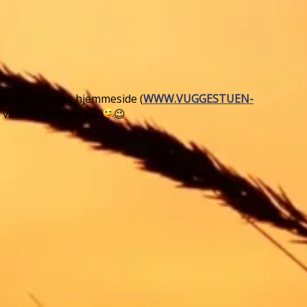
ilosofi på vores hjemmeside (
WWW.VUGGESTUEN-
il liiiidt tættere på.
😉