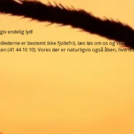
iv endelig lyd!
llederne er bestemt ikke fjollefri), læs løs om os og vores f
en (41 44 10 10). Vores dør er naturligvis også åben, hvis du v