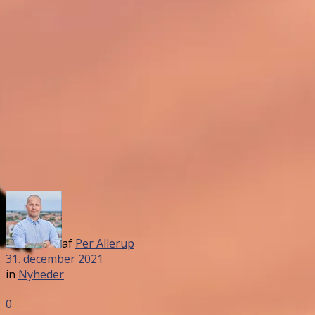
af
Per Allerup
31. december 2021
in
Nyheder
0