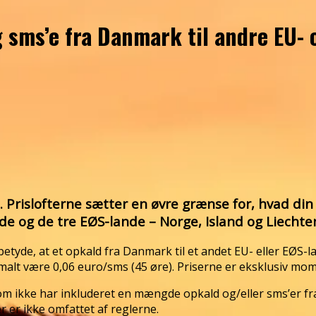
og sms’e fra Danmark til andre EU-
t. Prislofterne sætter en øvre grænse for, hvad d
de og de tre EØS-lande – Norge, Island og Liechte
betyde, at et opkald fra Danmark til et andet EU- eller EØS-
malt være 0,06 euro/sms (45 øre). Priserne er eksklusiv mom
 ikke har inkluderet en mængde opkald og/eller sms’er fra
r ikke omfattet af reglerne.