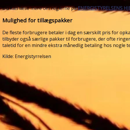
Du kan læse mere om reglerne på
ENERGISTYRELSENS H
Mulighed for tillægspakker
De fleste forbrugere betaler i dag en særskilt pris for opk
tilbyder også særlige pakker til forbrugere, der ofte ringer
taletid for en mindre ekstra månedlig betaling hos nogle t
Kilde: Energistyrrelsen