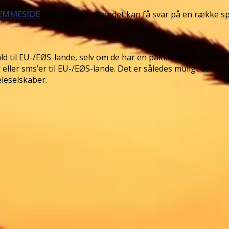
JEMMESIDE
,
hvor du blandt andet kan få svar på en række sp
ald til EU-/EØS-lande, selv om de har en pakke med inkluderet
 eller sms’er til EU-/EØS-lande. Det er således muligt at få 
eleselskaber.