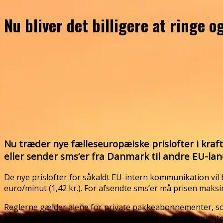
Nu bliver det billigere at ringe 
Nu træder nye fælleseuropæiske prislofter i kraf
eller sender sms’er fra Danmark til andre EU-lan
De nye prislofter for såkaldt EU-intern kommunikation vil 
euro/minut (1,42 kr.). For afsendte sms’er må prisen maksi
Reglerne gælder alene for private pakkeabonnementer, som
forbrugsafregnede abonnementer. Erhvervsabonnementer e