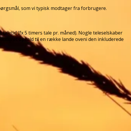
ørgsmål, som vi typisk modtager fra forbrugere.
 taletid (fx 5 timers tale pr. måned). Nogle teleselskaber
inkluderet opkald til en række lande oveni den inkluderede