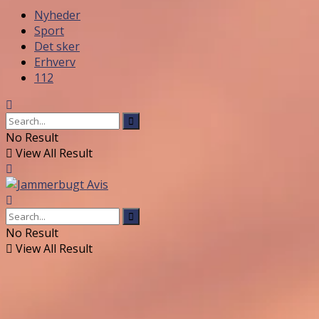
Nyheder
Sport
Det sker
Erhverv
112
No Result
View All Result
No Result
View All Result