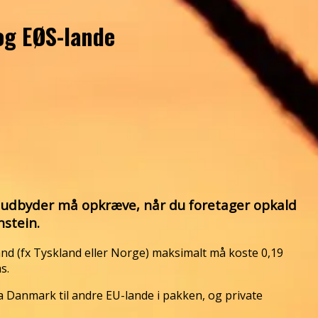
 og EØS-lande
in udbyder må opkræve, når du foretager opkald
nstein.
land (fx Tyskland eller Norge) maksimalt må koste 0,19
s.
 Danmark til andre EU-lande i pakken, og private