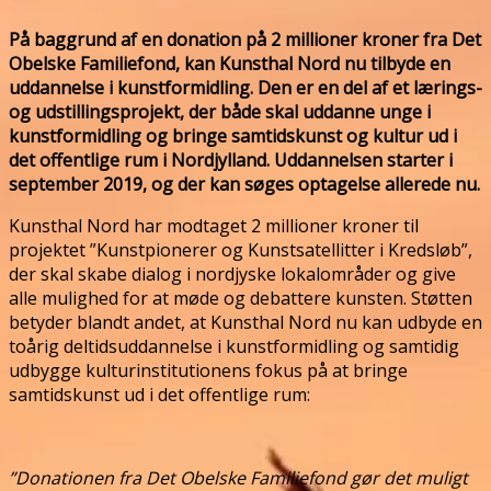
På baggrund af en donation på 2 millioner kroner fra Det
Obelske Familiefond, kan Kunsthal Nord nu tilbyde en
uddannelse i kunstformidling. Den er en del af et lærings-
og udstillingsprojekt, der både skal uddanne unge i
kunstformidling og bringe samtidskunst og kultur ud i
det offentlige rum i Nordjylland. Uddannelsen starter i
september 2019, og der kan søges optagelse allerede nu.
Kunsthal Nord har modtaget 2 millioner kroner til
projektet ”Kunstpionerer og Kunstsatellitter i Kredsløb”,
der skal skabe dialog i nordjyske lokalområder og give
alle mulighed for at møde og debattere kunsten. Støtten
betyder blandt andet, at Kunsthal Nord nu kan udbyde en
toårig deltidsuddannelse i kunstformidling og samtidig
udbygge kulturinstitutionens fokus på at bringe
samtidskunst ud i det offentlige rum:
”Donationen fra Det Obelske Familiefond gør det muligt