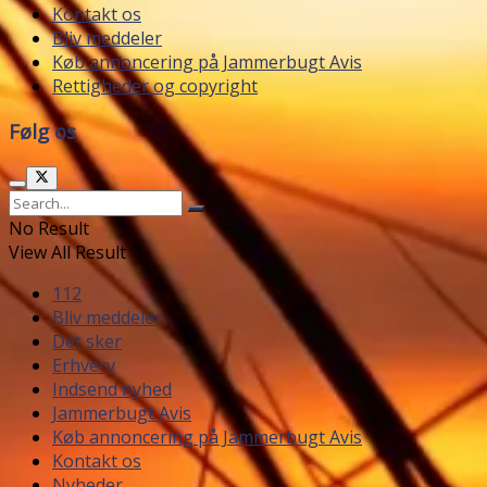
Kontakt os
Bliv meddeler
Køb annoncering på Jammerbugt Avis
Rettigheder og copyright
Følg os
No Result
View All Result
112
Bliv meddeler
Det sker
Erhverv
Indsend nyhed
Jammerbugt Avis
Køb annoncering på Jammerbugt Avis
Kontakt os
Nyheder