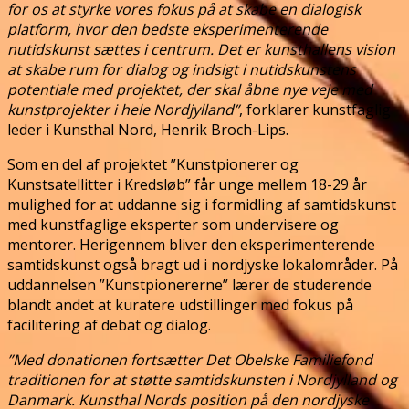
for os at styrke vores fokus på at skabe en dialogisk
platform, hvor den bedste eksperimenterende
nutidskunst sættes i centrum. Det er kunsthallens vision
at skabe rum for dialog og indsigt i nutidskunstens
potentiale med projektet, der skal åbne nye veje med
kunstprojekter i hele Nordjylland”
, forklarer kunstfaglig
leder i Kunsthal Nord, Henrik Broch-Lips.
Som en del af projektet ”Kunstpionerer og
Kunstsatellitter i Kredsløb” får unge mellem 18-29 år
mulighed for at uddanne sig i formidling af samtidskunst
med kunstfaglige eksperter som undervisere og
mentorer. Herigennem bliver den eksperimenterende
samtidskunst også bragt ud i nordjyske lokalområder. På
uddannelsen ”Kunstpionererne” lærer de studerende
blandt andet at kuratere udstillinger med fokus på
facilitering af debat og dialog.
”Med donationen fortsætter Det Obelske Familiefond
traditionen for at støtte samtidskunsten i Nordjylland og
Danmark. Kunsthal Nords position på den nordjyske