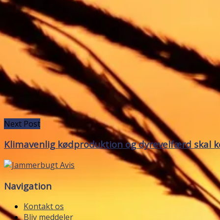
Next Post
Klimavenlig kødproduktion og dyrevelfærd skal 
Navigation
Kontakt os
Bliv meddeler