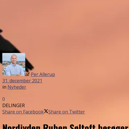
af
Per Allerup
31. december 2021
in
Nyheder
0
DELINGER
Share on Facebook
Share on Twitter
Nordjyden Ruben Søltoft besøge