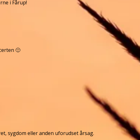
rne i Fårup!
certen 🙂
ret, sygdom eller anden uforudset årsag.