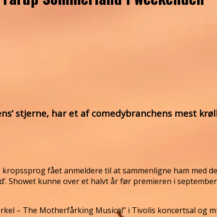
ens’ stjerne, har et af comedybranchens mest krø
kropssprog fået anmeldere til at sammenligne ham med den
’. Showet kunne over et halvt år før premieren i september
Terkel – The Motherfårking Musical” i Tivolis koncertsal og