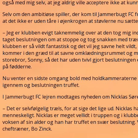
også med mig selv, at jeg aldrig ville acceptere ikke at kunn
Selv om den ambitiøse spiller, der kom til Jammerbugt FC 
at det ikke er uden tåre i øjenkrogen at støvlerne nu sætte
– Jeg er klubben evigt taknemmelig over at den tog mig ind i 
taget beslutningen om at stoppe og tog snakken med træ
klubben er så vildt fantastisk og det vil jeg savne helt vild
kommer i den græd til at savne omklædningsrummet og min
storebror, Sonny, så det har uden tvivl gjort beslutningen 
på fødderne.
Nu venter en sidste omgang bold med holdkammeraterne og s
igennem og beslutningen truffet.
I Jammerbugt FC lejren modtages nyheden om Nicklas Søre
– Det er selvfølgelig træls, for at sige det lige ud. Nickl
menneskeligt. Nicklas er meget vellidt i truppen og i klubb
voksen af sin alder og han har truffet en svær beslutning.
cheftræner, Bo Zinck.