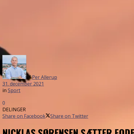
af
Per Allerup
31. december 2021
in
Sport
0
DELINGER
Share on Facebook
Share on Twitter
NICKLAS SØRENSEN SÆTTER FOD