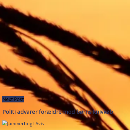
Next Post
Politi advarer forældre mod børns knivkøb