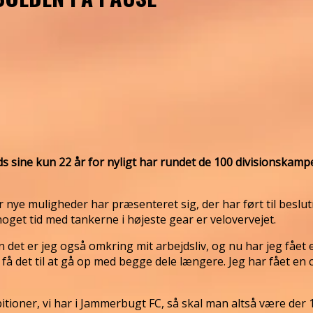
ds sine kun 22 år for nyligt har rundet de 100 divisionskam
nye muligheder har præsenteret sig, der har ført til beslu
oget tid med tankerne i højeste gear er velovervejet.
et er jeg også omkring mit arbejdsliv, og nu har jeg fået en 
få det til at gå op med begge dele længere. Jeg har fået en c
tioner, vi har i Jammerbugt FC, så skal man altså være der 11