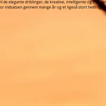
l de elegante driblinger, de kreative, intelligente og chanc
for indsatsen gennem mange år og et ligeså stort held og ly