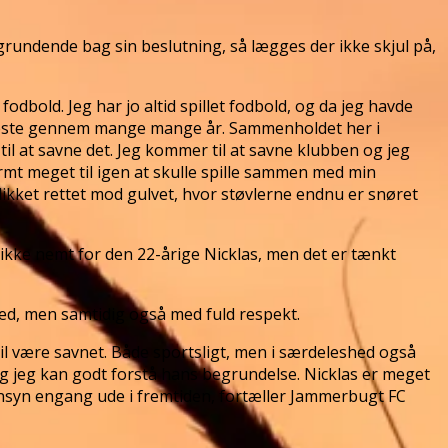
grundende bag sin beslutning, så lægges der ikke skjul på,
fodbold. Jeg har jo altid spillet fodbold, og da jeg havde
æreste gennem mange mange år. Sammenholdet her i
 til at savne det. Jeg kommer til at savne klubben og jeg
t meget til igen at skulle spille sammen med min
blikket rettet mod gulvet, hvor støvlerne endnu er snøret
ikke nemt for den 22-årige Nicklas, men det er tænkt
d, men samtidig også med fuld respekt.
 vil være savnet. Både sportsligt, men i særdeleshed også
, og jeg kan godt forstå hans begrundelse. Nicklas er meget
gensyn engang ude i fremtiden, fortæller Jammerbugt FC