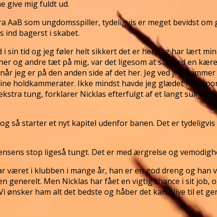
e give mig fuldt ud.
fra AaB som ungdomsspiller, tydeligvis er meget bevidst om 
s ind bagerst i skabet.
sin tid og jeg føler helt sikkert det er her, jeg har lært min 
ner og andre tæt på mig, var det ligesom at slå med en k
t, når jeg er på den anden side af det her. Jeg ved jeg kommer
e holdkammerater. Ikke mindst havde jeg glædet mig enorm
ekstra tung, forklarer Nicklas efterfulgt af et langt suk og 
å starter et nyt kapitel udenfor banen. Det er tydeligvis 
nsens stop ligeså tungt. Det er med ærgrelse og vemodighe
as har været i klubben i mange år, han er en god dreng og han
en generelt. Men Nicklas har fået en vigtig chance i sit job
 Vi ønsker ham alt det bedste og håber det kan blive til et 