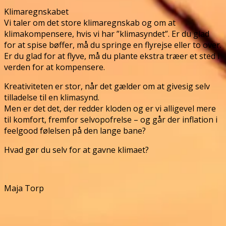
Klimaregnskabet
Vi taler om det store klimaregnskab og om at
klimakompensere, hvis vi har ”klimasyndet”. Er du glad
for at spise bøffer, må du springe en flyrejse eller to over.
Er du glad for at flyve, må du plante ekstra træer et sted i
verden for at kompensere.
Kreativiteten er stor, når det gælder om at givesig selv
tilladelse til en klimasynd.
Men er det det, der redder kloden og er vi alligevel mere
til komfort, fremfor selvopofrelse – og går der inflation i
feelgood følelsen på den lange bane?
Hvad gør du selv for at gavne klimaet?
Maja Torp