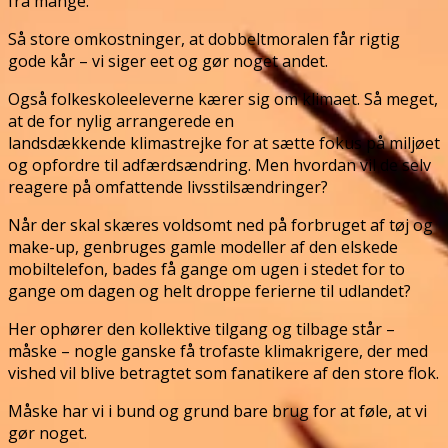
fra mange.
Så store omkostninger, at dobbeltmoralen får rigtig
gode kår – vi siger eet og gør noget andet.
Også folkeskoleeleverne kærer sig om klimaet. Så meget,
at de for nylig arrangerede en
landsdækkende klimastrejke for at sætte fokus på miljøet
og opfordre til adfærdsændring. Men hvordan vil de selv
reagere på omfattende livsstilsændringer?
Når der skal skæres voldsomt ned på forbruget af tøj og
make-up, genbruges gamle modeller af den elskede
mobiltelefon, bades få gange om ugen i stedet for to
gange om dagen og helt droppe ferierne til udlandet?
Her ophører den kollektive tilgang og tilbage står –
måske – nogle ganske få trofaste klimakrigere, der med
vished vil blive betragtet som fanatikere af den store flok.
Måske har vi i bund og grund bare brug for at føle, at vi
gør noget.