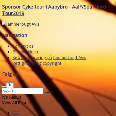
Sponsor Cykeltour i Aabybro - AaIF/SparNord
Tour2019
Navigation
Kontakt os
Bliv meddeler
Køb annoncering på Jammerbugt Avis
Rettigheder og copyright
Følg os
No Result
View All Result
112