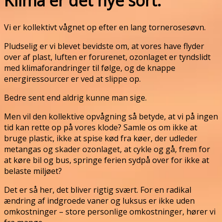
Klima er det nye sort.
Vi er kollektivt vågnet op efter en lang tornerosesøvn.
Pludselig er vi blevet bevidste om, at vores have flyder
over af plast, luften er forurenet, ozonlaget er tyndslidt
med klimaforandringer til følge, og de knappe
energiressourcer er ved at slippe op.
Bedre sent end aldrig kunne man sige.
Men vil den kollektive opvågning så betyde, at vi på ingen
tid kan rette op på vores klode? Samle os om ikke at
bruge plastic, ikke at spise kød fra køer, der udleder
metangas og skader ozonlaget, at cykle og gå, frem for
at køre bil og bus, springe ferien sydpå over for ikke at
belaste miljøet?
Det er så her, det bliver rigtig svært. For en radikal
ændring af indgroede vaner og luksus er ikke uden
omkostninger – store personlige omkostninger, hører vi