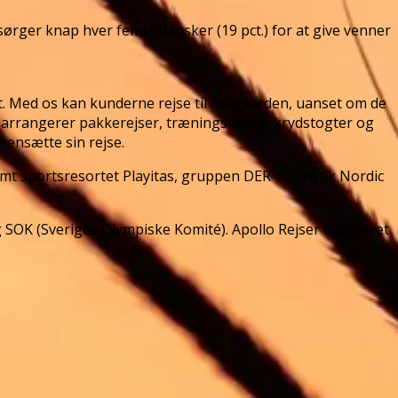
 sørger knap hver femte dansker (19 pct.) for at give venner
 Med os kan kunderne rejse til hele verden, uanset om de
i arrangerer pakkerejser, træningsrejser, krydstogter og
mensætte sin rejse.
amt sportsresortet Playitas, gruppen DER Touristik Nordic
g SOK (Sveriges Olympiske Komité). Apollo Rejser har været