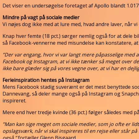
Det viser en undersøgelse foretaget af Apollo blandt 1.01
Mindre på vagt på sociale medier
Vi nøjes dog ikke med at lure med, hvad andre laver, når vi 
Knap hver femte (18 pct.) sørger nemlig også for at dele bil
så Facebook-vennerne med misundelse kan konstatere, at vi 
”Der var engang, hvor vi var langt mere påpasselige med at d
Facebook og Instagram, at vi ikke tænker så meget over det
ikke bare glæder sig på vores vegne over, at vi har en dejli
Ferieinspiration hentes på Instagram
Mens Facebook stadig suverænt er det mest benyttede social
Dannevang, så deler mange også på Instagram og Snapchat.
inspireret.
Mere end hver tredje kvinde (36 pct.) følger således med på
”Man kan sige meget om sociale medier, som jo ofte er lid
opslagsværk, når vi skal inspireres til en rejse eller står 
også,”
fortæller Glenn Bisgaard.