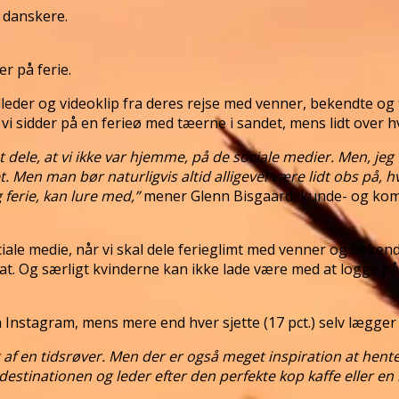
7 danskere.
er på ferie.
leder og videoklip fra deres rejse med venner, bekendte og tid
sidder på en ferieø med tæerne i sandet, mens lidt over hve
ele, at vi ikke var hjemme, på de sociale medier. Men, jeg tr
. Men man bør naturligvis altid alligevel være lidt obs på, 
g ferie, kan lure med,”
mener Glenn Bisgaard, kunde- og kom
e medie, når vi skal dele ferieglimt med venner og bekendte
 Og særligt kvinderne kan ikke lade være med at logge på 
 Instagram, mens mere end hver sjette (17 pct.) selv lægger 
t af en tidsrøver. Men der er også meget inspiration at hen
på destinationen og leder efter den perfekte kop kaffe eller e