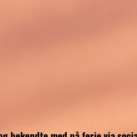
g bekendte med på ferie via soci