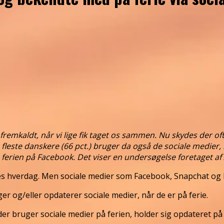
g fremkaldt, når vi lige fik taget os sammen. Nu skydes der o
este danskere (66 pct.) bruger da også de sociale medier, nå
fra ferien på Facebook. Det viser en undersøgelse foretaget a
keres hverdag. Men sociale medier som Facebook, Snapchat o
ger og/eller opdaterer sociale medier, når de er på ferie.
der bruger sociale medier på ferien, holder sig opdateret på