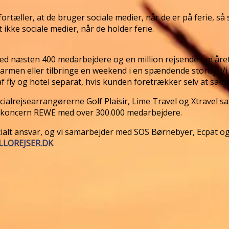
ortæller, at de bruger sociale medier, når de er på ferie, så
kke sociale medier, når de holder ferie.
ed næsten 400 medarbejdere og en million rejsende om året.
 varmen eller tilbringe en weekend i en spændende storby. V
af fly og hotel separat, hvis kunden foretrækker selv at sam
ialrejsearrangørerne Golf Plaisir, Lime Travel og Xtravel s
ske koncern REWE med over 300.000 medarbejdere.
ocialt ansvar, og vi samarbejder med SOS Børnebyer, Ecpat o
LOREJSER.DK
.