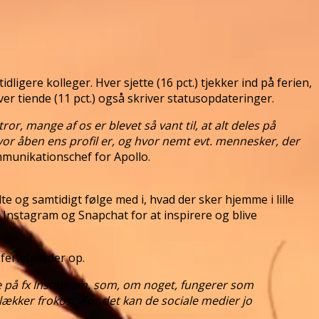
ligere kolleger. Hver sjette (16 pct.) tjekker ind på ferien,
r tiende (11 pct.) også skriver statusopdateringer.
or, mange af os er blevet så vant til, at alt deles på
hvor åben ens profil er, og hvor nemt evt. mennesker, der
munikationschef for Apollo.
 og samtidigt følge med i, hvad der sker hjemme i lille
Instagram og Snapchat for at inspirere og blive
feriebilleder op.
te på fx Instagram, som, om noget, fungerer som
n lækker frokost. For det kan de sociale medier jo