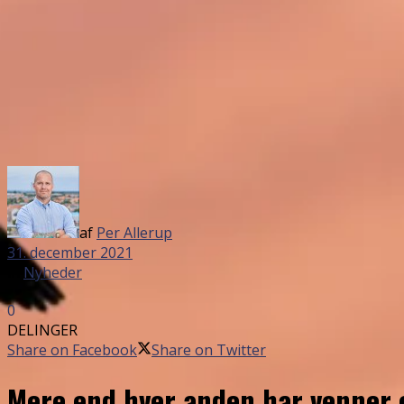
af
Per Allerup
31. december 2021
in
Nyheder
0
DELINGER
Share on Facebook
Share on Twitter
Mere end hver anden har venner o