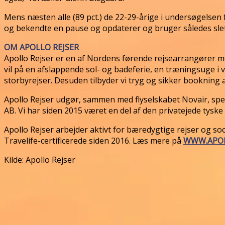
Mens næsten alle (89 pct.) de 22-29-årige i undersøgelsen f
og bekendte en pause og opdaterer og bruger således slet i
OM APOLLO REJSER
Apollo Rejser er en af Nordens førende rejsearrangører m
vil på en afslappende sol- og badeferie, en træningsuge i
storbyrejser. Desuden tilbyder vi tryg og sikker bookning 
Apollo Rejser udgør, sammen med flyselskabet Novair, spec
AB. Vi har siden 2015 været en del af den privatejede ty
Apollo Rejser arbejder aktivt for bæredygtige rejser og s
Travelife-certificerede siden 2016. Læs mere på
WWW.APOL
Kilde: Apollo Rejser