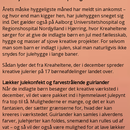
Årets måske hyggeligste måned har meldt sin ankomst –
og hvor end man kigger hen, har julehyggen sneget sig
ind. Det gælder også på Aalborg Universitetshospital og
Regionshospital Nordjylland i Hjørring, hvor Kreaheltene
sørger for at give de indlagte børn en jul med fællesskab,
hygge og masser af sjove kreative projekter. For selvom
man som barn er indlagt i julen, skal man naturligvis ikke
snydes for julehygge i lange baner.
Sådan lyder det fra Kreaheltene, der i december spreder
kreative julerier på 17 børneafdelinger landet over.
Lækker julekonfekt og farvestrålende guirlander
Når de indlagte børn besøger det kreative værksted i
december, vil det være pakket ind i hjemmelavet julepynt
fra top til tå. Mulighederne er mange, og det er kun
fantasien, der sætter grænserne for, hvad der kan
kreeres i værkstedet. Guirlander kan samles i alverdens
farver, julehjerter kan foldes, snemænd kan rulles ud af
vat – og så vil der også være mulighed for at lave lækker