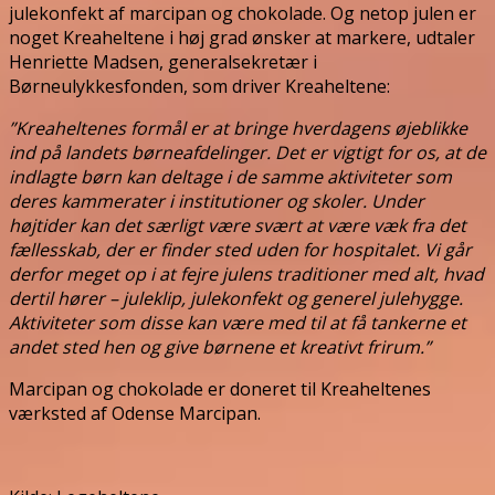
julekonfekt af marcipan og chokolade. Og netop julen er
noget Kreaheltene i høj grad ønsker at markere, udtaler
Henriette Madsen, generalsekretær i
Børneulykkesfonden, som driver Kreaheltene:
”Kreaheltenes formål er at bringe hverdagens øjeblikke
ind på landets børneafdelinger. Det er vigtigt for os, at de
indlagte børn kan deltage i de samme aktiviteter som
deres kammerater i institutioner og skoler. Under
højtider kan det særligt være svært at være væk fra det
fællesskab, der er finder sted uden for hospitalet. Vi går
derfor meget op i at fejre julens traditioner med alt, hvad
dertil hører – juleklip, julekonfekt og generel julehygge.
Aktiviteter som disse kan være med til at få tankerne et
andet sted hen og give børnene et kreativt frirum.”
Marcipan og chokolade er doneret til Kreaheltenes
værksted af Odense Marcipan.