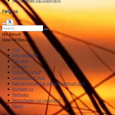
Rettigheder og copyright
Følg os
No Result
View All Result
112
Bliv meddeler
Det sker
Erhverv
Indsend nyhed
Jammerbugt Avis
Køb annoncering på Jammerbugt Avis
Kontakt os
Nyheder
Rettigheder og copyright
Sport