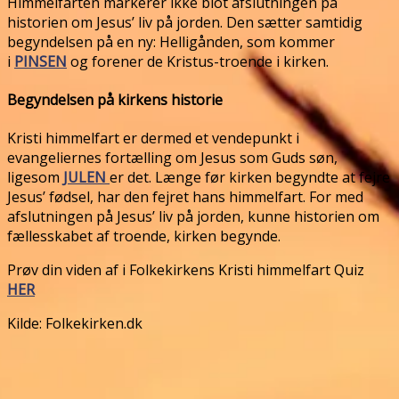
Himmelfarten markerer ikke blot afslutningen på
historien om Jesus’ liv på jorden. Den sætter samtidig
begyndelsen på en ny: Helligånden, som kommer
i
PINSEN
og forener de Kristus-troende i kirken.
Begyndelsen på kirkens historie
Kristi himmelfart er dermed et vendepunkt i
evangeliernes fortælling om Jesus som Guds søn,
ligesom
JULEN
er det. Længe før kirken begyndte at fejre
Jesus’ fødsel, har den fejret hans himmelfart. For med
afslutningen på Jesus’ liv på jorden, kunne historien om
fællesskabet af troende, kirken begynde.
Prøv din viden af i Folkekirkens Kristi himmelfart Quiz
HER
Kilde: Folkekirken.dk