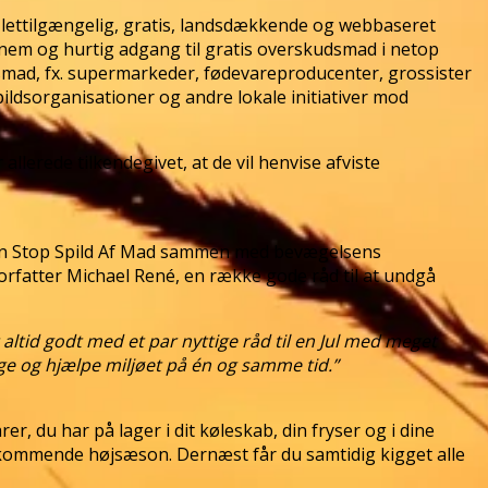
n lettilgængelig, gratis, landsdækkende og webbaseret
å nem og hurtig adgang til gratis overskudsmad i netop
smad, fx. supermarkeder, fødevareproducenter, grossister
ildsorganisationer og andre lokale initiativer mod
lerede tilkendegivet, at de vil henvise afviste
lsen Stop Spild Af Mad sammen med bevægelsens
fatter Michael René, en række gode råd til at undgå
 altid godt med et par nyttige råd til en Jul med meget
e og hjælpe miljøet på én og samme tid.”
rer, du har på lager i dit køleskab, din fryser og i dine
n kommende højsæson. Dernæst får du samtidig kigget alle