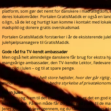
Portalen GratisMad.dk, som er udviklet af Stop Spild Af M
platform, som gør det nemt for danskere i madfattigdom, dv
deres lokalområder. Portalen GratisMad.dk er også en lan
o.lign., så de let og hurtigt kan komme i kontakt med lok
madspild og donere gratis overskudsmad.
Portalen GratisMad.dk forstærker i år de eksisterende jule
julehjælpsansøgere til GratisMad.dk.
Gode råd fra TV-kendt ambassadør
Men også helt almindelige danskere får brug for ekstra 
mangeårige ambassadør, den TV-kendte Lektor, Fødevareing
madspild i Julen – og til at spare penge.
“Julen er en af årets helt store højtider, hvor der går rigtig
mindre madspild – og en bedre styrkelse af privatøkonomi
Inden Julen
I tiden nu og frem til det bliver Jul og nytår, er det en god
køkkenskabe. På den måde får du både god plads til de ma
Jeres gode madvarer igennem, og du får udnyttet Jeres øko