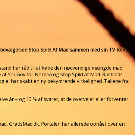
rugerbevægelsen Stop Spild Af Mad sammen med sin TV-kendte
usstand har råd til at købe den nødvendige mængde mad,
 af YouGov for Nordea og Stop Spild Af Mad. Ruslands
og el har skabt en ny bekymrende virkelighed. Tallene fra
ve år – og 13 % af svarer, at de overvejer eller forventer
ad, GratisMad.dk. Portalen har allerede opnået over en