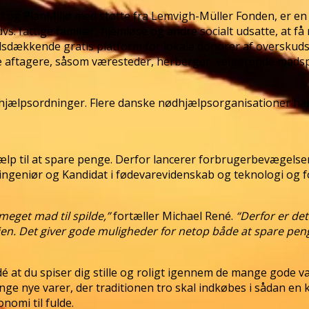
ad og PlanMiljø med støtte fra Lemvigh-Müller Fonden, er e
s. fattige familier, hjemløse og andre socialt udsatte, at f
dsdækkende gratis platform for lokale donorer af overskud
ale aftagere, såsom væresteder, herberger, velgørende madsp
hjælpsordninger. Flere danske nødhjælpsorganisationer har al
hjælp til at spare penge. Derfor lancerer forbrugerbevæge
eniør og Kandidat i fødevarevidenskab og teknologi og for
 meget mad til spilde,”
fortæller Michael René.
“Derfor er det
en. Det giver gode muligheder for netop både at spare peng
 idé at du spiser dig stille og roligt igennem de mange gode va
nge nye varer, der traditionen tro skal indkøbes i sådan e
nomi til fulde.