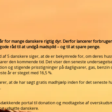
len i år for mange danskere rigtig dyr. Derfor lancerer forb
e råd til at undgå madspild – og til at spare penge.
ud af 5 danskere siger, at de er bekymrede for, om deres h
arer den kommende tid. Det viser den seneste undersøgelse
tion og stigende prisstigninger på dagligvarer, gas, benzin 
este år er steget med 16,5 %.
er, at de har søgt gratis madhjælp inden for det seneste hal
.
dsdækkende portal til donation og modtagelse af overskudsm
 og udsatte danskere.