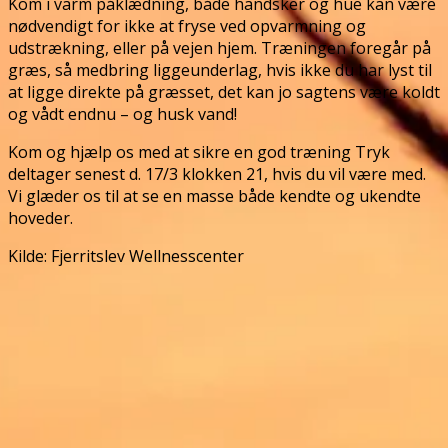
Kom i varm påklædning, både handsker og hue kan være
nødvendigt for ikke at fryse ved opvarmning og
udstrækning, eller på vejen hjem. Træningen foregår på
græs, så medbring liggeunderlag, hvis ikke du har lyst til
at ligge direkte på græsset, det kan jo sagtens være koldt
og vådt endnu – og husk vand!
Kom og hjælp os med at sikre en god træning Tryk
deltager senest d. 17/3 klokken 21, hvis du vil være med.
Vi glæder os til at se en masse både kendte og ukendte
hoveder.
Kilde: Fjerritslev Wellnesscenter