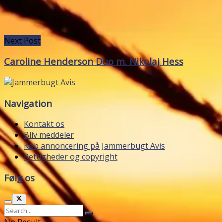
Next Post
Caroline Henderson Duo m. Nikolaj Hess
Navigation
Kontakt os
Bliv meddeler
Køb annoncering på Jammerbugt Avis
Rettigheder og copyright
Følg os
No Result