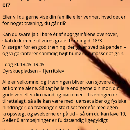
er?
Eller vil du gerne vise din familie eller venner, hvad det er
for noget træning, du går til?
Kan du svare ja til bare ét af spørgsmålene ovenover,
skal du komme til vores gratis træning d. 18/3.
Vi sørger for en god træning, der giver sved på panden –
og vi garanterer samtidig højt humør og masser af grin.
I dag kl. 18.45-19.45
Dyrskueplads
en – Fjerritslev
Alle er velkomne, og træningen bliver kun sjovere af ikke
at komme alene. Så tag hellere end gerne din mor, din
gode ven eller din mand og børn med ‍ ‍ Træningen er
tilrettelagt, så alle kan være med, uanset alder og fysiske
hindringer, da træningen stort set foregår med egen
kropsvægt og øvelserne er på tid – så om du kan lave 10,
5 eller 0 armbøjninger er fuldstændig ligegyldigt.