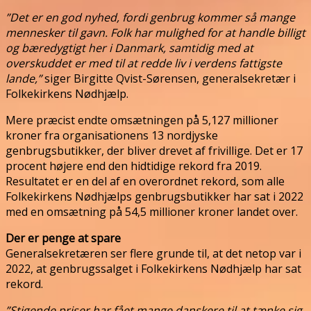
”Det er en god nyhed, fordi genbrug kommer så mange
mennesker til gavn. Folk har mulighed for at handle billigt
og bæredygtigt her i Danmark, samtidig med at
overskuddet er med til at redde liv i verdens fattigste
lande,”
siger Birgitte Qvist-Sørensen, generalsekretær i
Folkekirkens Nødhjælp.
Mere præcist endte omsætningen på 5,127 millioner
kroner fra organisationens 13 nordjyske
genbrugsbutikker, der bliver drevet af frivillige. Det er 17
procent højere end den hidtidige rekord fra 2019.
Resultatet er en del af en overordnet rekord, som alle
Folkekirkens Nødhjælps genbrugsbutikker har sat i 2022
med en omsætning på 54,5 millioner kroner landet over.
Der er penge at spare
Generalsekretæren ser flere grunde til, at det netop var i
2022, at genbrugssalget i Folkekirkens Nødhjælp har sat
rekord.
”Stigende priser har fået mange danskere til at tænke sig