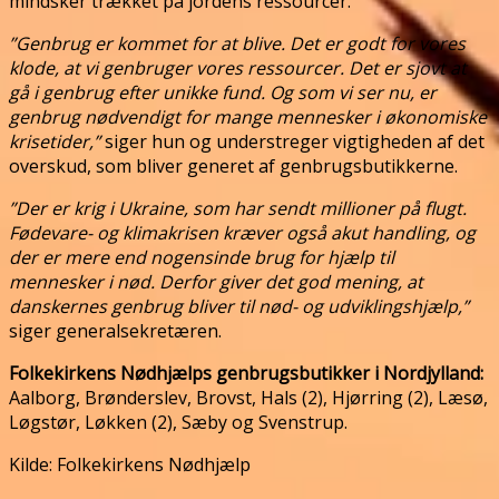
mindsker trækket på jordens ressourcer.
”Genbrug er kommet for at blive. Det er godt for vores
klode, at vi genbruger vores ressourcer. Det er sjovt at
gå i genbrug efter unikke fund. Og som vi ser nu, er
genbrug nødvendigt for mange mennesker i økonomiske
krisetider,”
siger hun og understreger vigtigheden af det
overskud, som bliver generet af genbrugsbutikkerne.
”Der er krig i Ukraine, som har sendt millioner på flugt.
Fødevare- og klimakrisen kræver også akut handling, og
der er mere end nogensinde brug for hjælp til
mennesker i nød. Derfor giver det god mening, at
danskernes genbrug bliver til nød- og udviklingshjælp,”
siger generalsekretæren.
Folkekirkens Nødhjælps genbrugsbutikker i Nordjylland:
Aalborg, Brønderslev, Brovst, Hals (2), Hjørring (2), Læsø,
Løgstør, Løkken (2), Sæby og Svenstrup.
Kilde: Folkekirkens Nødhjælp