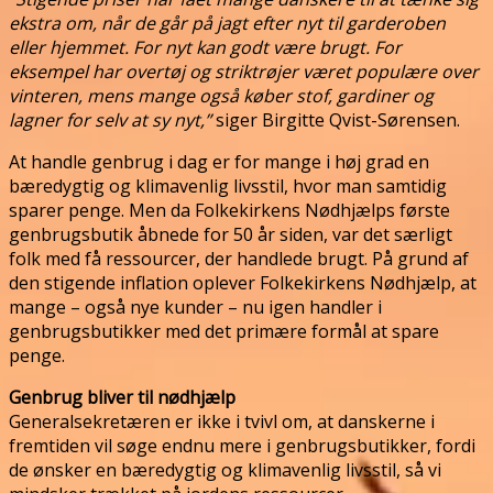
ekstra om, når de går på jagt efter nyt til garderoben
eller hjemmet. For nyt kan godt være brugt. For
eksempel har overtøj og striktrøjer været populære over
vinteren, mens mange også køber stof, gardiner og
lagner for selv at sy nyt,”
siger Birgitte Qvist-Sørensen.
At handle genbrug i dag er for mange i høj grad en
bæredygtig og klimavenlig livsstil, hvor man samtidig
sparer penge. Men da Folkekirkens Nødhjælps første
genbrugsbutik åbnede for 50 år siden, var det særligt
folk med få ressourcer, der handlede brugt. På grund af
den stigende inflation oplever Folkekirkens Nødhjælp, at
mange – også nye kunder – nu igen handler i
genbrugsbutikker med det primære formål at spare
penge.
Genbrug bliver til nødhjælp
Generalsekretæren er ikke i tvivl om, at danskerne i
fremtiden vil søge endnu mere i genbrugsbutikker, fordi
de ønsker en bæredygtig og klimavenlig livsstil, så vi