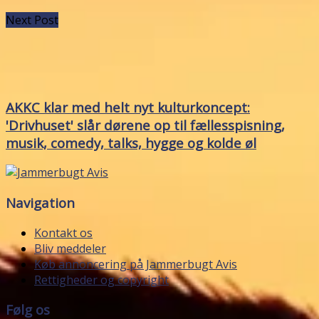
Next Post
AKKC klar med helt nyt kulturkoncept:
'Drivhuset' slår dørene op til fællesspisning,
musik, comedy, talks, hygge og kolde øl
Navigation
Kontakt os
Bliv meddeler
Køb annoncering på Jammerbugt Avis
Rettigheder og copyright
Følg os