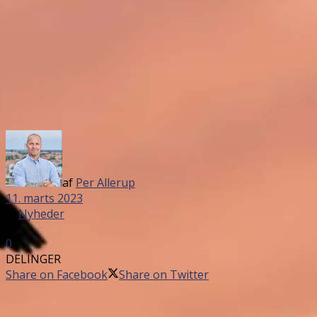
af
Per Allerup
11. marts 2023
in
Nyheder
0
DELINGER
Share on Facebook
Share on Twitter