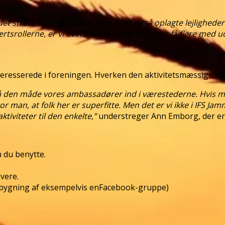
t stress og depression. Gåture er også oplagte lejligheder
ærtsrollerne, er vi overbeviste om vi vil kunne få flere med 
resserede i foreningen. Hverken den aktivitetsmæssige elle
 på den måde vores ambassadører ind i værestederne. Hvis 
or man, at folk her er superfitte. Men det er vi ikke i IFS J
aktiviteter til den enkelte,”
understreger Ann Emborg, der er
n du benytte.
vere.
opbygning af eksempelvis enFacebook-gruppe)