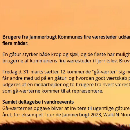
Brugere fra Jammerbugt Kommunes fire væresteder uddannes t
flere måder.
En gåtur styrker både krop og sjæl, og de fleste har muli
brugerne af kommunens fire væresteder i Fjerritslev, Bro
Fredag d. 31. marts sætter 12 kommende ”gå-værter” sig ne
får andre med ud på en gåtur, og hvordan godt værtskab på
udgøres af én medarbejder og to brugere fra hvert værest
som gå-værterne kommer til at repræsentere.
Samlet deltagelse i vandreevents
Gå-værternes opgave bliver at invitere til ugentlige gåture 
året, for eksempel Tour de Jammerbugt 2023, WalkIN Nor
På længere sigt er målet at give smag for fysisk aktivitet