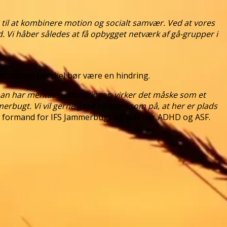
 til at kombinere motion og socialt samvær. Ved at vores
ud. Vi håber således at få opbygget netværk af gå-grupper i
r sociale tærskel bør være en hindring.
man har mentale udfordringer, virker det måske som et
ammerbugt. Vi vil gerne gøre opmærksom på, at her er plads
 formand for IFS Jammerbugt og selv har ADHD og ASF.