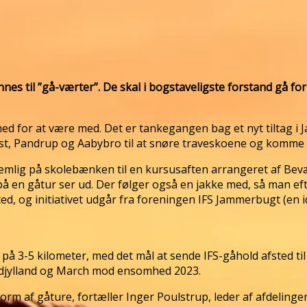
il ”gå-værter”. De skal i bogstaveligste forstand gå forrest
ghed for at være med. Det er tankegangen bag et nyt tiltag
vst, Pandrup og Aabybro til at snøre traveskoene og komme 
mlig på skolebænken til en kursusaften arrangeret af Bevæg 
 en gåtur ser ud. Der følger også en jakke med, så man efte
ed, og initiativet udgår fra foreningen IFS Jammerbugt (en
på 3-5 kilometer, med det mål at sende IFS-gåhold afsted til 
djylland og March mod ensomhed 2023.
 i form af gåture, fortæller Inger Poulstrup, leder af afdel