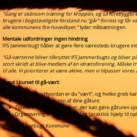
værestederne hører under.
”Gang er skånsom træning for kroppen, og så forebygger de
brugere i bogstaveligste forstand nu ”går” forrest og får v
alle kommunens fire hovedbyer,”
lyder målsætningen.
Mentale udfordringer ingen hindring
IFS Jammerbugt håber at gøre flere væresteds-brugere inte
”Gå-værterne bliver tilknyttet IFS Jammerbugts og bliver
stort skridt at blive medlem af en idrætsforening. Måske tr
til alle. Vi prioriterer at være aktive, men vi tilpasser vores 
Input i kurset til gå-vært:
Værtsrollen: Hvordan er du ”vært”, og hvilke greb ka
Hjælp til opbygningen af dine gåture.
Tips til små lege og øvelser, der kan gøre gåturen sjo
Organisering af gåfællesskabet (praktisk hjælp til 
Kilde: Jammerbugt Kommune