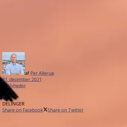
af
Per Allerup
31. december 2021
in
Nyheder
0
DELINGER
Share on Facebook
Share on Twitter