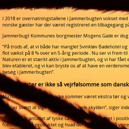
Over en 5 årig periode fra 2013-2018 har der været en sa
I 2018 er overnatningstallene i Jammerbugten vokset med 
norske gæster har der været registreret en tilbagegang p
Jammerbugt Kommunes borgmester Mogens Gade er dog fu
”På trods af, at vi både har manglet Svinkløv Badehotel o
flot vækst på 8 % over en 5-årig periode . Nu ser vi frem til
Naturen er et stærkt aktiv i Jammerbugten, og vi har fået 
blev etableret, og vi kan bryste os af at have en verdens
besøg i Jammerbugten”.
Tyske gæster er ikke så vejrfølsomme som dans
Nu har vejret og den danske sommer været ekstra tør og va
”Det er svært at sige om vejret har hele skylden”, siger 
”Hos os har antallet af tyske campinggæster været i positi
fokuserede på produktet og hvad der tilbydes end på vejret