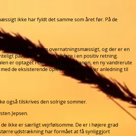
æssigt ikke har fyldt det samme som året før. På de
en alligevel gået frem overnatningsmæssigt, og der er en
eligt påvirke tallene yderligere i en positiv retning.
osdalen er optaget i Danmarks Naturkanon, en ny vandrerute
med de eksisterende oplevelsestilbud giver anledning til
ke også tilskrives den solrige sommer.
rsten Jepsen.
 de ikke er særligt vejrfølsomme. De er i højere grad
 større udstrækning har formået at få synliggjort