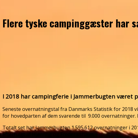
Flere tyske campinggæster har 
I 2018 har campingferie i Jammerbugten været p
Seneste overnatningstal fra Danmarks Statistik for 2018 
for hovedparten af dem svarende til 9.000 overnatninger
Totalt set har Jammerbugten 1.595.612 overnatninger i 20
efterfulgt af Hjørring og Frederikshavn.