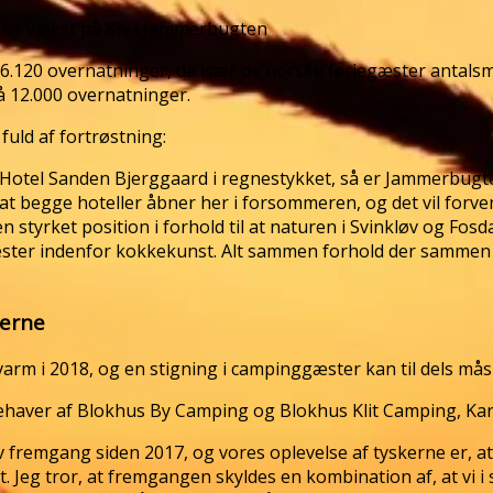
mlet vækst på 8% i Jammerbugten
6.120 overnatninger, da især de norske feriegæster antalsm
å 12.000 overnatninger.
ld af fortrøstning:
g Hotel Sanden Bjerggaard i regnestykket, så er Jammerbugt
 at begge hoteller åbner her i forsommeren, og det vil forvent
en styrket position i forhold til at naturen i Svinkløv og F
mester indenfor kokkekunst. Alt sammen forhold der sammen 
kerne
rm i 2018, og en stigning i campinggæster kan til dels mås
indehaver af Blokhus By Camping og Blokhus Klit Camping, Ka
v fremgang siden 2017, og vores oplevelse af tyskerne er, at
. Jeg tror, at fremgangen skyldes en kombination af, at vi i