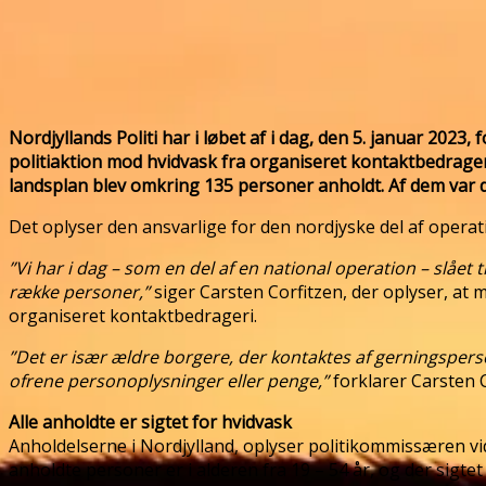
Nordjyllands Politi har i løbet af i dag, den 5. januar 2023
politiaktion mod hvidvask fra organiseret kontaktbedrageri
landsplan blev omkring 135 personer anholdt. Af dem var det
Det oplyser den ansvarlige for den nordjyske del af opera
”Vi har i dag – som en del af en national operation – slået 
række personer,”
siger Carsten Corfitzen, der oplyser, at
organiseret kontaktbedrageri.
”Det er især ældre borgere, der kontaktes af gerningspers
ofrene personoplysninger eller penge,”
forklarer Carsten 
Alle anholdte er sigtet for hvidvask
Anholdelserne i Nordjylland, oplyser politikommissæren vi
anholdte personer er i alderen fra 19 – 54 år, og der sigtet 