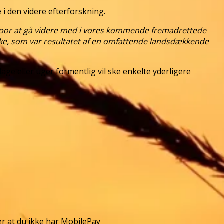
 i den videre efterforskning.
 spor at gå videre med i vores kommende fremadrettede
yske, som var resultatet af en omfattende landsdækkende
age eller uger formentlig vil ske enkelte yderligere
ler at du ikke har MobilePay