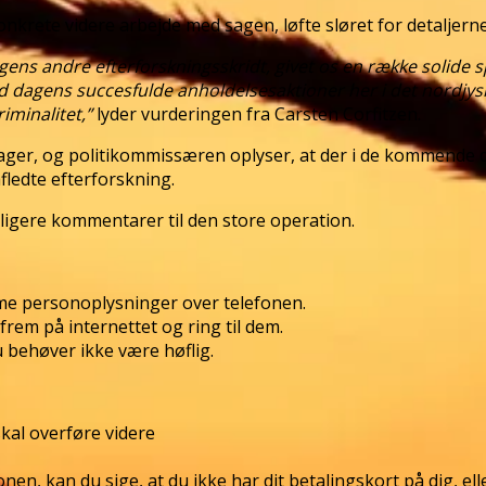
onkrete videre arbejde med sagen, løfte sløret for detaljerne
ens andre efterforskningsskridt, givet os en række solide
med dagens succesfulde anholdelsesaktioner her i det nordj
iminalitet,”
lyder vurderingen fra Carsten Corfitzen.
 sager, og politikommissæren oplyser, at der i de kommende d
ledte efterforskning.
ligere kommentarer til den store operation.
me personoplysninger over telefonen.
em på internettet og ring til dem.
 behøver ikke være høflig.
kal overføre videre
ionen, kan du sige, at du ikke har dit betalingskort på dig, el