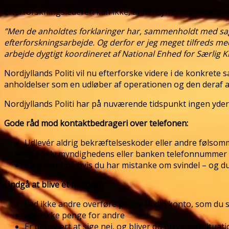
Efterforskningslederen kan ikke, af hensynet til politiets k
”Men de anholdtes forklaringer har, sammenholdt med sag
efterforskningsarbejde. Og derfor er jeg meget tilfreds 
arbejde dygtigt koordineret af National Enhed for Særlig Kr
Nordjyllands Politi vil nu efterforske videre i de konkrete
anholdelser som en udløber af operationen og den deraf af
Nordjyllands Politi har på nuværende tidspunkt ingen yder
Gode råd mod kontaktbedrageri over telefonen:
Udlevér aldrig bekræftelseskoder eller andre følsom
Søg selv myndighedens eller banken telefonnummer fr
Læg røret på hvis du har mistanke om svindel – og du
Undgå at blive et mulddyr:
Lad ikke andre overføre penge til din konto, som du s
Hæv ikke penge for andre
Er det svært at sige nej, og bliver du utryg ved situat