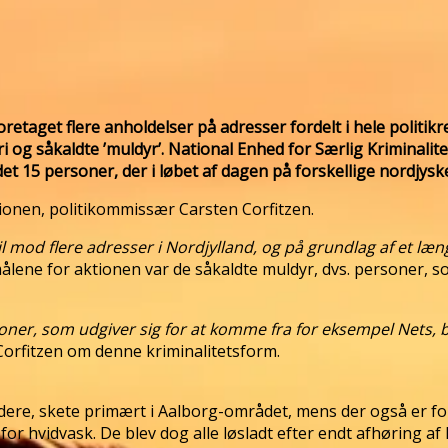
, foretaget flere anholdelser på adresser fordelt i hele poli
 og såkaldte ’muldyr’. National Enhed for Særlig Kriminalit
 15 personer, der i løbet af dagen på forskellige nordjyske 
tionen, politikommissær Carsten Corfitzen.
til mod flere adresser i Nordjylland, og på grundlag af et læ
 målene for aktionen var de såkaldte muldyr, dvs. personer,
oner, som udgiver sig for at komme fra for eksempel Nets, b
Corfitzen om denne kriminalitetsform.
dere, skete primært i Aalborg-området, mens der også er fo
for hvidvask. De blev dog alle løsladt efter endt afhøring af 