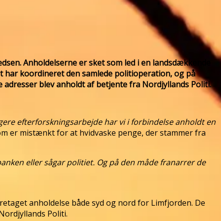
tikredsen. Anholdelserne er sket som led i en landsdækkende
et har koordineret den samlede politioperation, og på
adresser blev anholdt af betjente fra Nordjyllands Politi.
ngere efterforskningsarbejde har vi i forbindelse anholdt en
 som er mistænkt for at hvidvaske penge, der stammer fra
anken eller sågar politiet. Og på den måde franarrer de
retaget anholdelse både syd og nord for Limfjorden. De
Nordjyllands Politi.