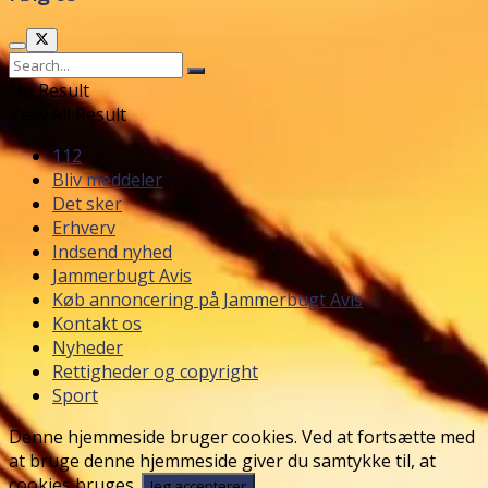
No Result
View All Result
112
Bliv meddeler
Det sker
Erhverv
Indsend nyhed
Jammerbugt Avis
Køb annoncering på Jammerbugt Avis
Kontakt os
Nyheder
Rettigheder og copyright
Sport
Denne hjemmeside bruger cookies. Ved at fortsætte med
at bruge denne hjemmeside giver du samtykke til, at
cookies bruges.
Jeg accepterer