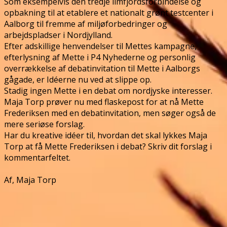
Som eksempelvis den tredje limfjordsforbindelse og
opbakning til at etablere et nationalt grønt testcenter i
Aalborg til fremme af miljøforbedringer og
arbejdspladser i Nordjylland.
Efter adskillige henvendelser til Mettes kampagne,
efterlysning af Mette i P4 Nyhederne og personlig
overrækkelse af debatinvitation til Mette i Aalborgs
gågade, er Idéerne nu ved at slippe op.
Stadig ingen Mette i en debat om nordjyske interesser.
Maja Torp prøver nu med flaskepost for at nå Mette
Frederiksen med en debatinvitation, men søger også de
mere seriøse forslag.
Har du kreative idéer til, hvordan det skal lykkes Maja
Torp at få Mette Frederiksen i debat? Skriv dit forslag i
kommentarfeltet.
Af, Maja Torp