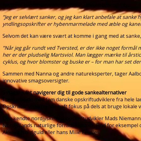
havtorn, brombær, vilde hindbær, stikkelsbær og ribs:
”Jeg er selvlært sanker, og jeg kan klart anbefale at sanke
yndlingsopskrifter er hybenmarmelade med æble og kanel
Selvom det kan være svært at komme i gang med at sanke, 
”Når jeg går rundt ved Tversted, er der ikke noget formål 
her er der pludselig Martsviol. Man lægger mærke til år
cyklus, og hvor blomster og buske er – for man har set de
Sammen med Nanna og andre natureksperter, tager Aalborg
innovative smagsoversigter.
Smagshjulet navigerer dig til gode sankealternativer
I samarbejde med fem danske opskriftudviklere fra hele l
Opskriftudviklerne har haft fokus på dels at bruge lokale 
Den kendte nordjyske madopskriftudvikler Mads Niemann ha
Nordjyllands naturlige forrådskammer. Find for eksempel 
Akvavit Nordguld eller hans Mille Feuilles.