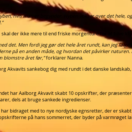
 hyben, hvis man er begynder. Hyben vokser over det hele, og
.”
skal der ikke mere til end friske morgenture for at blive 
med det. Men fordi jeg gør det hele året rundt, kan jeg følg
stiderne på en anden måde, og hvordan det påvirker nature
m blomstre året før,”
forklarer Nanna.
 Akvavits sankebog dig med rundt i det danske landskab, 
andet har Aalborg Akvavit skabt 10 opskrifter, der præsent
varer, dels at bruge sankede ingredienser.
r bidraget med to nye nordjyske egnsretter, der er skabt 
opskrifterne på hans sommerret, der byder på varmrøget la