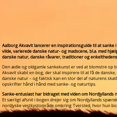
Aalborg Akvavit lancerer en inspirationsguide til at sank
vilde, varierede danske natur- og madscene, bl.a. med hj
danske natur, danske råvarer, traditioner og enkeltheden
Den ædle og oldgamle sankekunst er ved at blomstre op bl
Akvavit skabt en bog, der skal inspirere til at få de dansk
danske natur – og faktisk kan en stor del af naturens ska
opskrifter hånd i hånd med sanke- og naturtips.
Sanke-entusiast har bidraget med viden om Nordjyllands 
Et særligt afsnit i bogen drejer sig om Nordjyllands spæn
nordjyske vestkystområde omkring Tversted, hvor hun bor
Hun beskriver, at vestkystområdet i Nordjylland er karakte