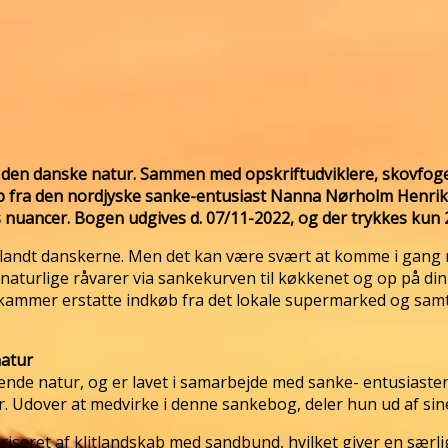
e i den danske natur. Sammen med opskriftudviklere, skovfo
ælp fra den nordjyske sanke-entusiast Nanna Nørholm Henriks
s nuancer. Bogen udgives d. 07/11-2022, og der trykkes kun
andt danskerne. Men det kan være svært at komme i gang me
e, naturlige råvarer via sankekurven til køkkenet og op på d
tkammer erstatte indkøb fra det lokale supermarked og samt
natur
dende natur, og er lavet i samarbejde med sanke- entusiast
. Udover at medvirke i denne sankebog, deler hun ud af s
riseret af klitlandskab med sandbund, hvilket giver en særli