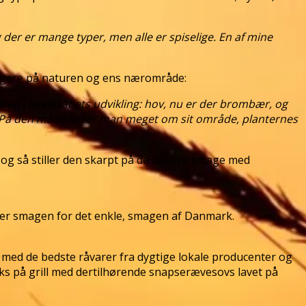
 der er mange typer, men alle er spiselige. En af mine
klogere på naturen og ens nærområde:
e med i landskabets udvikling: hov, nu er der brombær, og
n. På den måde lærer man meget om sit område, planternes
og så stiller den skarpt på de danske smage med
erer smagen for det enkle, smagen af Danmark.
med de bedste råvarer fra dygtige lokale producenter og
ks på grill med dertilhørende snapserævesovs lavet på