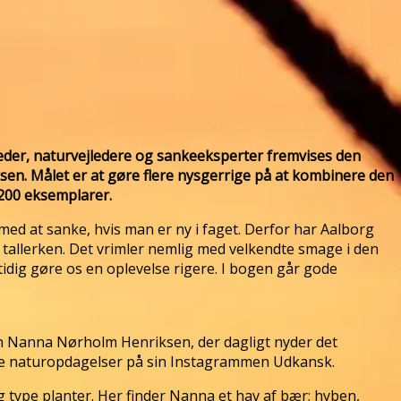
geder, naturvejledere og sankeeksperter fremvises den
en. Målet er at gøre flere nysgerrige på at kombinere den
 200 eksemplarer.
d at sanke, hvis man er ny i faget. Derfor har Aalborg
in tallerken. Det vrimler nemlig med velkendte smage i den
idig gøre os en oplevelse rigere. I bogen går gode
en Nanna Nørholm Henriksen, der dagligt nyder det
ine naturopdagelser på sin Instagrammen Udkansk.
g type planter. Her finder Nanna et hav af bær; hyben,