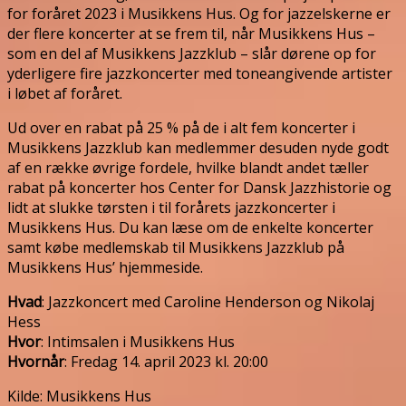
for foråret 2023 i Musikkens Hus. Og for jazzelskerne er
der flere koncerter at se frem til, når Musikkens Hus –
som en del af Musikkens Jazzklub – slår dørene op for
yderligere fire jazzkoncerter med toneangivende artister
i løbet af foråret.
Ud over en rabat på 25 % på de i alt fem koncerter i
Musikkens Jazzklub kan medlemmer desuden nyde godt
af en række øvrige fordele, hvilke blandt andet tæller
rabat på koncerter hos Center for Dansk Jazzhistorie og
lidt at slukke tørsten i til forårets jazzkoncerter i
Musikkens Hus. Du kan læse om de enkelte koncerter
samt købe medlemskab til Musikkens Jazzklub på
Musikkens Hus’ hjemmeside.
Hvad
: Jazzkoncert med Caroline Henderson og Nikolaj
Hess
Hvor
: Intimsalen i Musikkens Hus
Hvornår
: Fredag 14. april 2023 kl. 20:00
Kilde: Musikkens Hus