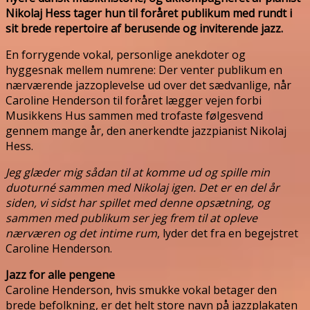
Nikolaj Hess tager hun til foråret publikum med rundt i
sit brede repertoire af berusende og inviterende jazz.
En forrygende vokal, personlige anekdoter og
hyggesnak mellem numrene: Der venter publikum en
nærværende jazzoplevelse ud over det sædvanlige, når
Caroline Henderson til foråret lægger vejen forbi
Musikkens Hus sammen med trofaste følgesvend
gennem mange år, den anerkendte jazzpianist Nikolaj
Hess.
Jeg glæder mig sådan til at komme ud og spille min
duoturné sammen med Nikolaj igen. Det er en del år
siden, vi sidst har spillet med denne opsætning, og
sammen med publikum ser jeg frem til at opleve
nærværen og det intime rum
, lyder det fra en begejstret
Caroline Henderson.
Jazz for alle pengene
Caroline Henderson, hvis smukke vokal betager den
brede befolkning, er det helt store navn på jazzplakaten