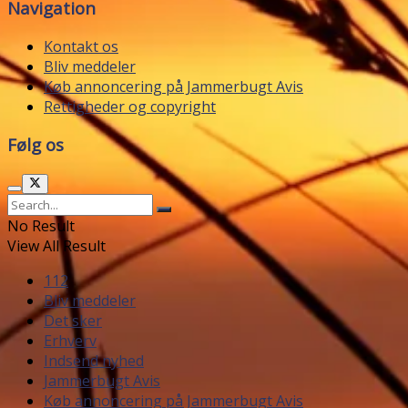
Navigation
Kontakt os
Bliv meddeler
Køb annoncering på Jammerbugt Avis
Rettigheder og copyright
Følg os
No Result
View All Result
112
Bliv meddeler
Det sker
Erhverv
Indsend nyhed
Jammerbugt Avis
Køb annoncering på Jammerbugt Avis