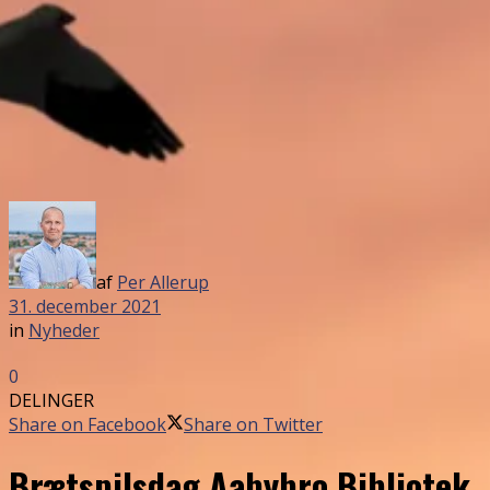
af
Per Allerup
31. december 2021
in
Nyheder
0
DELINGER
Share on Facebook
Share on Twitter
Brætspilsdag Aabybro Bibliotek