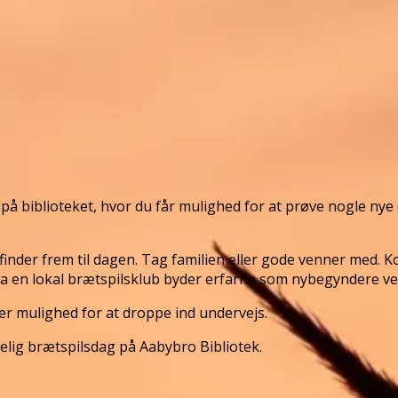
å biblioteket, hvor du får mulighed for at prøve nogle nye
 finder frem til dagen. Tag familien eller gode venner med. 
e fra en lokal brætspilsklub byder erfarne som nybegyndere 
er mulighed for at droppe ind undervejs.
gelig brætspilsdag på Aabybro Bibliotek.