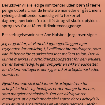
Derudover vil alle ledige dimittender uden børn få færre
penge udbetalt, når de første tre måneder er gået, mens
nyledige dimittender samtidig vil få forkortet
dagpengeperioden fra to til ét år og vil skulle opfylde et
sprogkrav for at få ret til dimittenddagpenge.
Beskæftigelsesminister Ane Halsboe-Jørgensen siger:
Jeg er glad for, at vi med dagpengetillægget øger
trygheden for omkring 1,5 millioner lønmodtagere, som
kan få behov for et sikkerhedsnet mellem to job. Det vil
kunne mærkes i husholdningsbudgettet for den enkelte,
der er blevet ledig. Vi gør simpelthen sikkerhedsnettet
for de lønmodtagere, der ryger ud af arbejdsmarkedet,
stærkere.
Nyuddannede skal uddannes til arbejde frem for
arbejdsløshed – og heldigvis er der mange brancher,
som mangler arbejdskraft. Det har aldrig været
meningen, at nyuddannede skal starte deres arbejdsliv
med at være arbejdsløse i en længere periode. Derfor