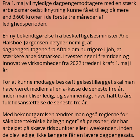
Fra 1. maj vil nyledige dagpengemodtagere med en stærk
arbejdsmarkedstilknytning kunne få et tillæg på mere
end 3.600 kroner i de første tre måneder af
ledighedsperioden.
En ny bekendtgørelse fra beskæftigelsesminister Ane
Halsboe-Jørgensen betyder nemlig, at
dagpengetiltagene fra Aftale om hurtigere i job, et
stærkere arbejdsmarked, investeringer i fremtiden og
innovative virksomheder fra 2022 træder i kraft 1. maj i
år.
For at kunne modtage beskæftigelsestillægget skal man
have været medlem af en a-kasse de seneste fire år,
inden man bliver ledig, og sammenlagt have haft to års
fuldtidsansættelse de seneste tre år.
Med bekendtgørelsen ændrer man også reglerne for
såkaldte “tekniske belægninger” så personer, der har
arbejdet på skæve tidspunkter eller i weekenden, inden
de blev ledige, ikke længere får en lavere dagpengesats.