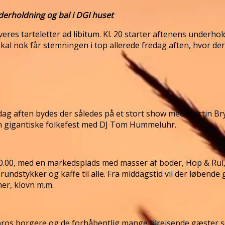
derholdning og bal i DGI huset
rveres tarteletter ad libitum. Kl. 20 starter aftenens under
ok får stemningen i top allerede fredag aften, hvor der slu
rdag aften bydes der således på et stort show med Martin 
n gigantiske folkefest med DJ Tom Hummeluhr.
10.00, med en markedsplads med masser af boder, Hop & Rul
s rundstykker og kaffe til alle. Fra middagstid vil der løb
ner, klovn m.m.
ros borgere og de forhåbentlig mange tilrejsende gæster sen