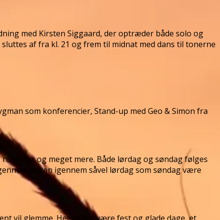
holdning med Kirsten Siggaard, der optræder både solo og
ttes af fra kl. 21 og frem til midnat med dans til tonerne
Brygman som konferencier, Stand-up med Geo & Simon fra
, rodeotyr og meget mere. Både lørdag og søndag følges
ende gennem dagen igennem såvel lørdag som søndag være
t vil glemme. Her vil der være fest og glade dage, et