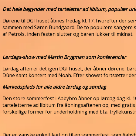
Det hele begynder med tarteletter ad libitum, populær un
Dørene til DGI huset åbnes fredag kl. 17, hvorefter der se
sammen med Søren Bundgaard. De to populære sangere skal n
af Petrols, inden festen slutter og baren lukker til midnat.
Lørdags-show med Martin Brygman som konferencier
Lørdag aften er det igen DGI huset, der åbner dørene. Lø
Dùne samt koncert med Noah. Efter showet fortsætter de
Markedsplads for alle aldre lørdag og søndag
Den store sommerfest i Aabybro åbner op lørdag dag kl. 
tarteletterne ad libitum fra åbningsaftenen op, med grati
forskellige former for underholdning med bl.a. tryllekunst
Der er ganske enkelt lagt op til en sommerfest, som Aabyb