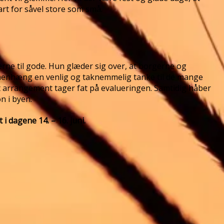
art for såvel store som små.
erne til gode. Hun glæder sig over, at borgerne og
ammenhæng en venlig og taknemmelig tanke til de mange
rigt arrangement tager fat på evalueringen. Samtidig håber
n i byen.
 dagene 14. – 16. juni.