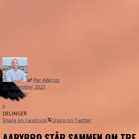
af
Per Allerup
31. december 2021
in
Nyheder
0
DELINGER
Share on Facebook
Share on Twitter
AABYBRO STÅR SAMMEN OM TRE 