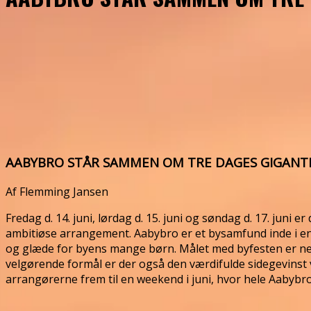
AABYBRO STÅR SAMMEN OM TRE DAGES GIGANT
Af Flemming Jansen
Fredag d. 14. juni, lørdag d. 15. juni og søndag d. 17. juni 
ambitiøse arrangement. Aabybro er et bysamfund inde i en r
og glæde for byens mange børn. Målet med byfesten er neml
velgørende formål er der også den værdifulde sidegevinst 
arrangørerne frem til en weekend i juni, hvor hele Aabybr