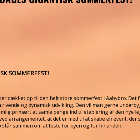
ISK SOMMERFEST!
er der dækket op til den helt store sommerfest i Aabybro. Det 
ivende og dynamisk udvikling. Den vil man gerne underbygge 
ig primært at samle penge ind til etablering af den nye leg
ved arrangementet, at det er med til at skabe en event, der
o står sammen om at feste for byen og for hinanden.