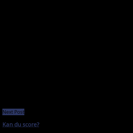
Next Post
Kan du score?