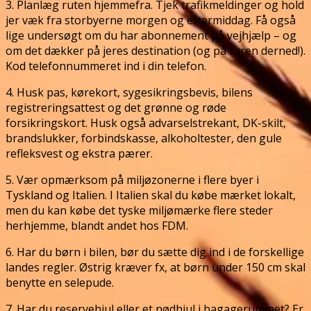
3. Planlæg ruten hjemmefra. Tjek trafikmeldinger og hold
jer væk fra storbyerne morgen og eftermiddag. Få også
lige undersøgt om du har abonnement på vejhjælp – og
om det dækker på jeres destination (og på turen derned!).
Kod telefonnummeret ind i din telefon.
4. Husk pas, kørekort, sygesikringsbevis, bilens
registreringsattest og det grønne og røde
forsikringskort. Husk også advarselstrekant, DK-skilt,
brandslukker, forbindskasse, alkoholtester, den gule
refleksvest og ekstra pærer.
5. Vær opmærksom på miljøzonerne i flere byer i
Tyskland og Italien. I Italien skal du købe mærket lokalt,
men du kan købe det tyske miljømærke flere steder
herhjemme, blandt andet hos FDM.
6. Har du børn i bilen, bør du sætte dig ind i de forskellige
landes regler. Østrig kræver fx, at børn under 150 cm skal
benytte en selepude.
7. Har du reservehjul eller et nødhjul i bagagerummet? Er