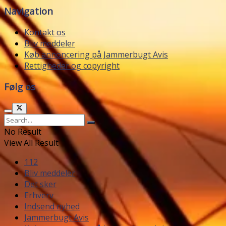
Navigation
Kontakt os
Bliv meddeler
Køb annoncering på Jammerbugt Avis
Rettigheder og copyright
Følg os
No Result
View All Result
112
Bliv meddeler
Det sker
Erhverv
Indsend nyhed
Jammerbugt Avis