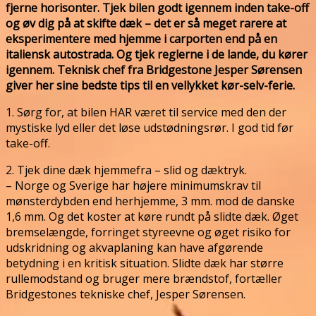
fjerne horisonter. Tjek bilen godt igennem inden take-off
og øv dig på at skifte dæk – det er så meget rarere at
eksperimentere med hjemme i carporten end på en
italiensk autostrada. Og tjek reglerne i de lande, du kører
igennem. Teknisk chef fra Bridgestone Jesper Sørensen
giver her sine bedste tips til en vellykket kør-selv-ferie.
1. Sørg for, at bilen HAR været til service med den der
mystiske lyd eller det løse udstødningsrør. I god tid før
take-off.
2. Tjek dine dæk hjemmefra – slid og dæktryk.
– Norge og Sverige har højere minimumskrav til
mønsterdybden end herhjemme, 3 mm. mod de danske
1,6 mm. Og det koster at køre rundt på slidte dæk. Øget
bremselængde, forringet styreevne og øget risiko for
udskridning og akvaplaning kan have afgørende
betydning i en kritisk situation. Slidte dæk har større
rullemodstand og bruger mere brændstof, fortæller
Bridgestones tekniske chef, Jesper Sørensen.