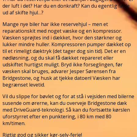
der luft i det? Har du en donkraft? Kan du egentlig finde
ud af skifte hjul…?
Mange nye biler har ikke reservehjul – men et
reparationskit med noget væske og en kompressor.
Væsken sprøjtes ind i dækket, hvor den størkner og
lukker mindre huller. Kompressoren pumper dækket op
til et rimeligt dæktryk (det tager dog sin tid). Det er en
nødløsning, og du skal få dækket repareret eller
udskiftet hurtigst muligt. Bryd ikke forseglingen, før
væsken skal bruges, advarer Jesper Sørensen fra
Bridgestone, og husk at tjekke datoen! Væsken har
begrænset levetid.
Vil du slippe for bøvlet og for at stå i vejsiden med bilerne
susende om ørerne, kan du overveje Bridgestone dæk
med DriveGuard-teknologi. Så kan du fortsætte kørslen
uforstyrret efter en punktering, i 80 km med 80
km/timen.
Rigtig god og sikker kør-selv-ferie!