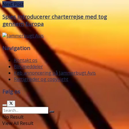
Next Post
Spies introducerer charterrejse med tog
gennem Europa
Navigation
Kontakt os
Bliv meddeler
Køb annoncering på Jammerbugt Avis
Rettigheder og copyright
Følg os
No Result
View All Result