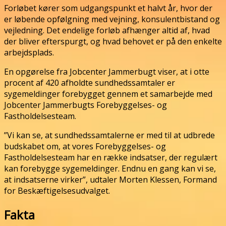
Forløbet kører som udgangspunkt et halvt år, hvor der
er løbende opfølgning med vejning, konsulentbistand og
vejledning. Det endelige forløb afhænger altid af, hvad
der bliver efterspurgt, og hvad behovet er på den enkelte
arbejdsplads.
En opgørelse fra Jobcenter Jammerbugt viser, at i otte
procent af 420 afholdte sundhedssamtaler er
sygemeldinger forebygget gennem et samarbejde med
Jobcenter Jammerbugts Forebyggelses- og
Fastholdelsesteam.
”Vi kan se, at sundhedssamtalerne er med til at udbrede
budskabet om, at vores Forebyggelses- og
Fastholdelsesteam har en række indsatser, der regulært
kan forebygge sygemeldinger. Endnu en gang kan vi se,
at indsatserne virker”, udtaler Morten Klessen, Formand
for Beskæftigelsesudvalget.
Fakta