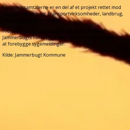
Sundhedssamtalerne er en del af et projekt rettet mod
specielt Industri- og Transportvirksomheder, landbrug,
rengøring og hjemmepleje.
Projektet har et tæt samarbejde med jobcenter
Jammerbugts Forebyggelses- og fastholdelsesteam om
at forebygge sygemeldinger.
Kilde: Jammerbugt Kommune