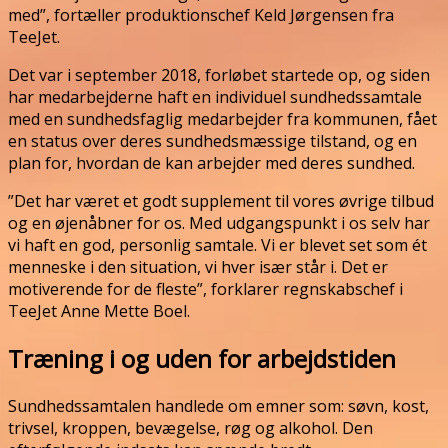
med”, fortæller produktionschef Keld Jørgensen fra
TeeJet.
Det var i september 2018, forløbet startede op, og siden
har medarbejderne haft en individuel sundhedssamtale
med en sundhedsfaglig medarbejder fra kommunen, fået
en status over deres sundhedsmæssige tilstand, og en
plan for, hvordan de kan arbejder med deres sundhed.
”Det har været et godt supplement til vores øvrige tilbud
og en øjenåbner for os. Med udgangspunkt i os selv har
vi haft en god, personlig samtale. Vi er blevet set som ét
menneske i den situation, vi hver især står i. Det er
motiverende for de fleste”, forklarer regnskabschef i
TeeJet Anne Mette Boel.
Træning i og uden for arbejdstiden
Sundhedssamtalen handlede om emner som: søvn, kost,
trivsel, kroppen, bevægelse, røg og alkohol. Den