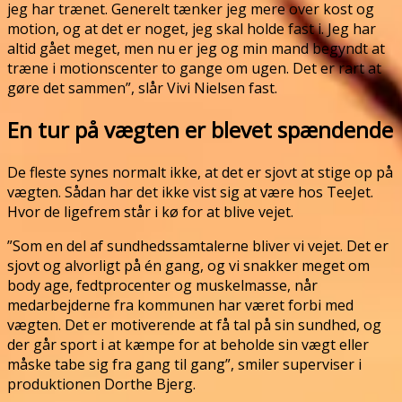
jeg har trænet. Generelt tænker jeg mere over kost og
motion, og at det er noget, jeg skal holde fast i. Jeg har
altid gået meget, men nu er jeg og min mand begyndt at
træne i motionscenter to gange om ugen. Det er rart at
gøre det sammen”, slår Vivi Nielsen fast.
En tur på vægten er blevet spændende
De fleste synes normalt ikke, at det er sjovt at stige op på
vægten. Sådan har det ikke vist sig at være hos TeeJet.
Hvor de ligefrem står i kø for at blive vejet.
”Som en del af sundhedssamtalerne bliver vi vejet. Det er
sjovt og alvorligt på én gang, og vi snakker meget om
body age, fedtprocenter og muskelmasse, når
medarbejderne fra kommunen har været forbi med
vægten. Det er motiverende at få tal på sin sundhed, og
der går sport i at kæmpe for at beholde sin vægt eller
måske tabe sig fra gang til gang”, smiler superviser i
produktionen Dorthe Bjerg.