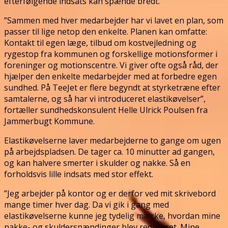
efterfølgende indsats kan spænde bredt.
”Sammen med hver medarbejder har vi lavet en plan, som
passer til lige netop den enkelte. Planen kan omfatte:
Kontakt til egen læge, tilbud om kostvejledning og
rygestop fra kommunen og forskellige motionsformer i
foreninger og motionscentre. Vi giver ofte også råd, der
hjælper den enkelte medarbejder med at forbedre egen
sundhed. På TeeJet er flere begyndt at styrketræne efter
samtalerne, og så har vi introduceret elastikøvelser”,
fortæller sundhedskonsulent Helle Ulrick Poulsen fra
Jammerbugt Kommune.
Elastikøvelserne laver medarbejderne to gange om ugen
på arbejdspladsen. De tager ca. 10 minutter ad gangen,
og kan halvere smerter i skulder og nakke. Så en
forholdsvis lille indsats med stor effekt.
”Jeg arbejder på kontor og er derfor ved mit skrivebord
mange timer hver dag. Da vi gik i gang med
elastikøvelserne kunne jeg tydelig mærke, hvordan mine
nakke- og skulderspændinger blev reduceret. Mine