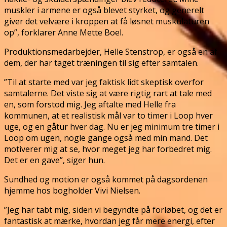
muskler i armene er også blevet styrket, og generelt
giver det velvære i kroppen at få løsnet muskulaturen
op”, forklarer Anne Mette Boel.
Produktionsmedarbejder, Helle Stenstrop, er også en af
dem, der har taget træningen til sig efter samtalen.
”Til at starte med var jeg faktisk lidt skeptisk overfor
samtalerne. Det viste sig at være rigtig rart at tale med
en, som forstod mig. Jeg aftalte med Helle fra
kommunen, at et realistisk mål var to timer i Loop hver
uge, og en gåtur hver dag. Nu er jeg minimum tre timer i
Loop om ugen, nogle gange også med min mand. Det
motiverer mig at se, hvor meget jeg har forbedret mig.
Det er en gave”, siger hun.
Sundhed og motion er også kommet på dagsordenen
hjemme hos bogholder Vivi Nielsen.
”Jeg har tabt mig, siden vi begyndte på forløbet, og det er
fantastisk at mærke, hvordan jeg får mere energi, efter